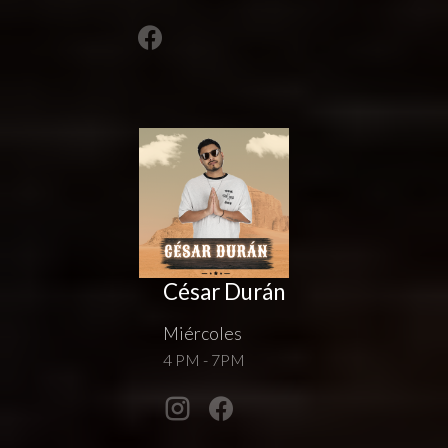
César Durán
Miércoles
4 PM - 7PM