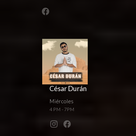
César Durán
Miércoles
4 PM - 7PM