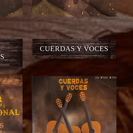
CUERDAS Y VOCES
S