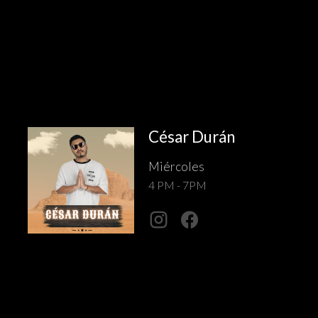
César Durán
Miércoles
4 PM - 7PM