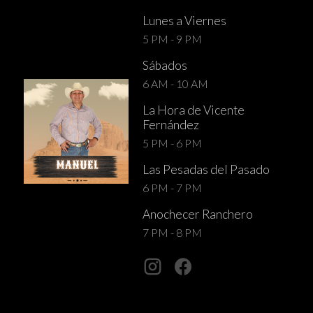
Lunes a Viernes
5 PM - 9 PM
Sábados
6 AM - 10 AM
La Hora de Vicente
Fernández
5 PM - 6 PM
Las Pesadas del Pasado
6 PM - 7 PM
Anochecer Ranchero
7 PM - 8 PM