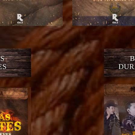
S
B
ES
DUR