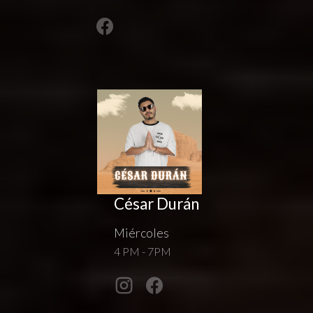
César Durán
Miércoles
4 PM - 7PM