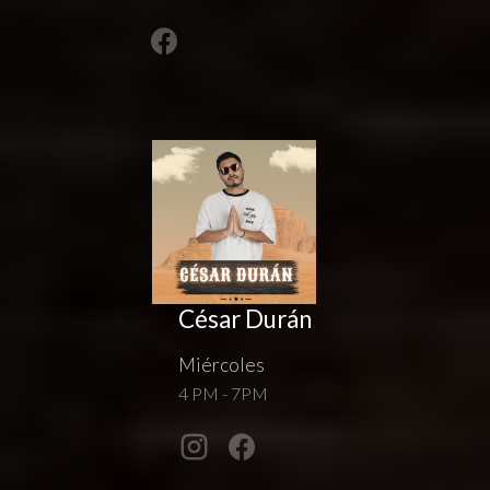
César Durán
Miércoles
4 PM - 7PM