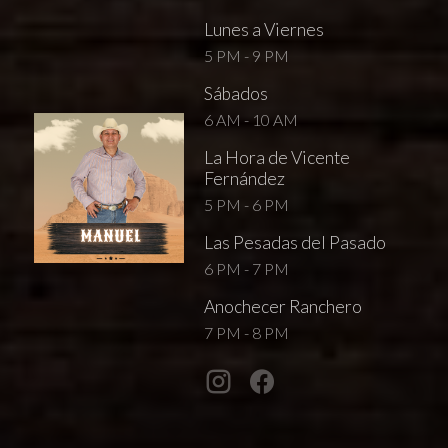
Lunes a Viernes
5 PM - 9 PM
Sábados
6 AM - 10 AM
La Hora de Vicente
Fernández
5 PM - 6 PM
Las Pesadas del Pasado
6 PM - 7 PM
Anochecer Ranchero
7 PM - 8 PM