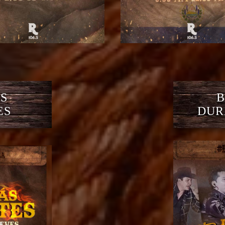
S
B
ES
DUR