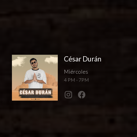
César Durán
Miércoles
4 PM - 7PM