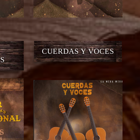
CUERDAS Y VOCES
S