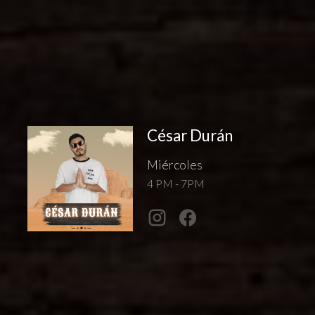
César Durán
Miércoles
4 PM - 7PM