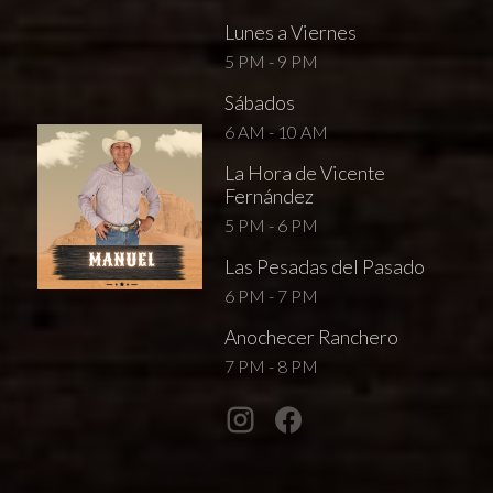
Lunes a Viernes
5 PM - 9 PM
Sábados
6 AM - 10 AM
La Hora de Vicente
Fernández
5 PM - 6 PM
Las Pesadas del Pasado
6 PM - 7 PM
Anochecer Ranchero
7 PM - 8 PM