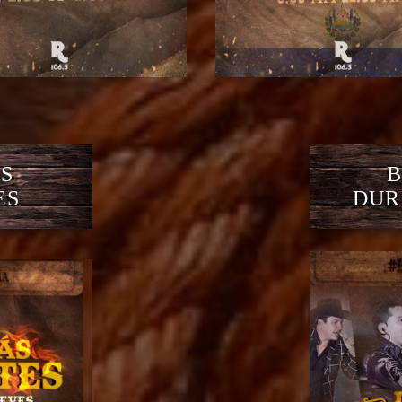
S
B
ES
DUR