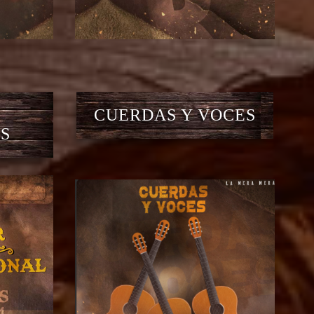
CUERDAS Y VOCES
S