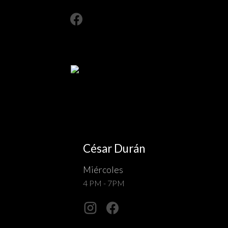
César Durán
Miércoles
4 PM - 7PM