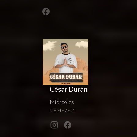
César Durán
Miércoles
4 PM - 7PM