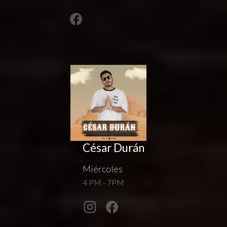
César Durán
Miércoles
4 PM - 7PM