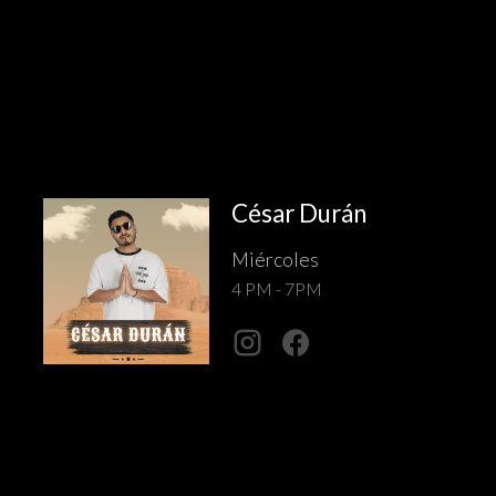
César Durán
Miércoles
4 PM - 7PM