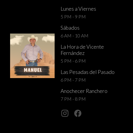
Lunes a Viernes
5 PM - 9 PM
Sábados
6 AM - 10 AM
La Hora de Vicente
Fernández
5 PM - 6 PM
Las Pesadas del Pasado
6 PM - 7 PM
Anochecer Ranchero
7 PM - 8 PM