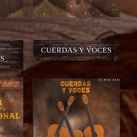
CUERDAS Y VOCES
S