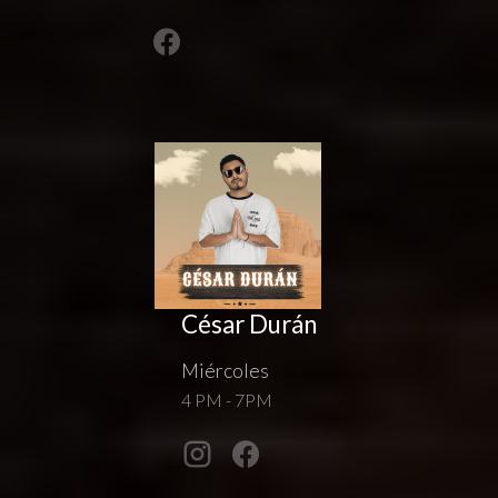
César Durán
Miércoles
4 PM - 7PM