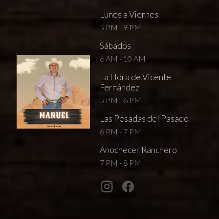
Lunes a Viernes
5 PM - 9 PM
Sábados
6 AM - 10 AM
La Hora de Vicente
Fernández
5 PM - 6 PM
Las Pesadas del Pasado
6 PM - 7 PM
Anochecer Ranchero
7 PM - 8 PM