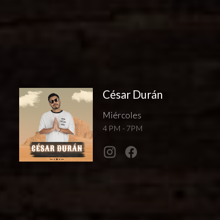
César Durán
Miércoles
4 PM - 7PM