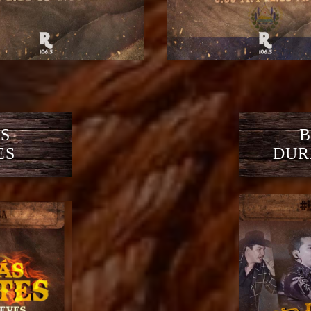
S
B
ES
DUR