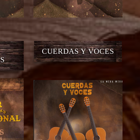
CUERDAS Y VOCES
S