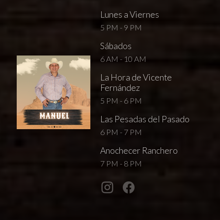
Lunes a Viernes
5 PM - 9 PM
Sábados
6 AM - 10 AM
La Hora de Vicente
Fernández
5 PM - 6 PM
Las Pesadas del Pasado
6 PM - 7 PM
Anochecer Ranchero
7 PM - 8 PM