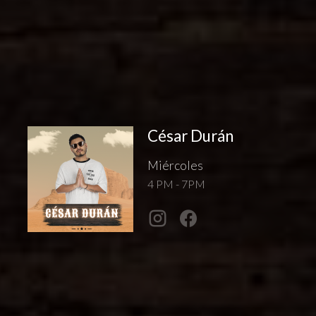
César Durán
Miércoles
4 PM - 7PM