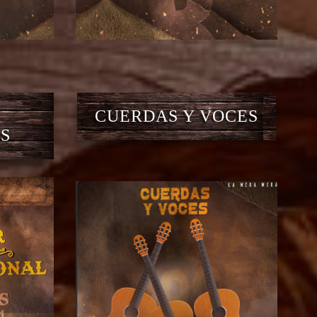
CUERDAS Y VOCES
S