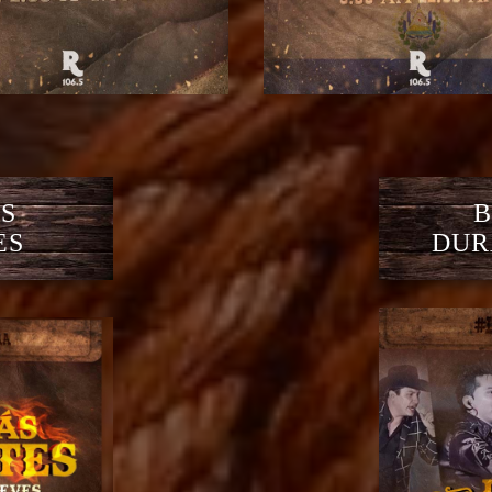
S
B
ES
DUR