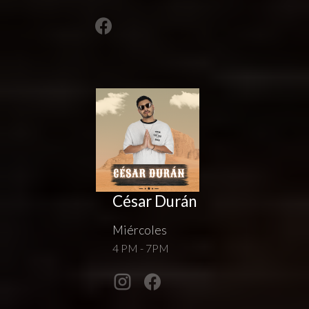
César Durán
Miércoles
4 PM - 7PM