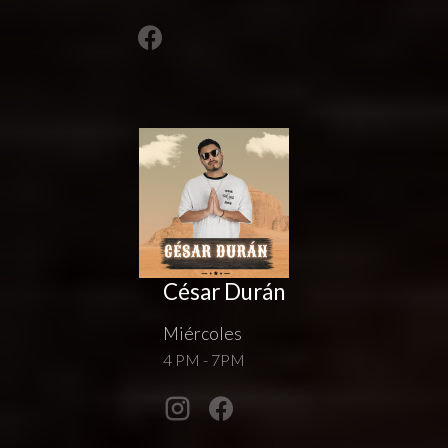
César Durán
Miércoles
4 PM - 7PM