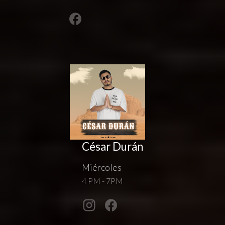
César Durán
Miércoles
4 PM - 7PM