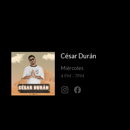
César Durán
Miércoles
4 PM - 7PM