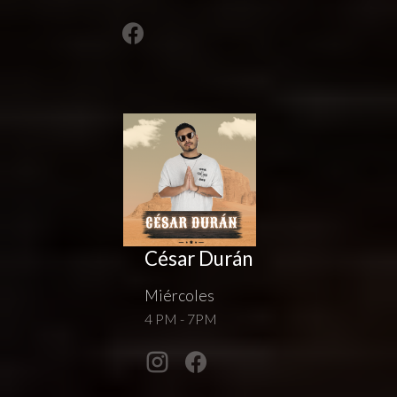
César Durán
Miércoles
4 PM - 7PM