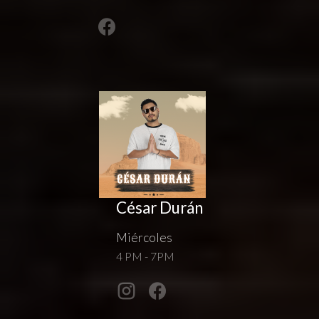
César Durán
Miércoles
4 PM - 7PM