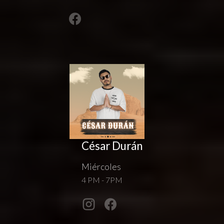
César Durán
Miércoles
4 PM - 7PM