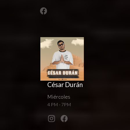
César Durán
Miércoles
4 PM - 7PM