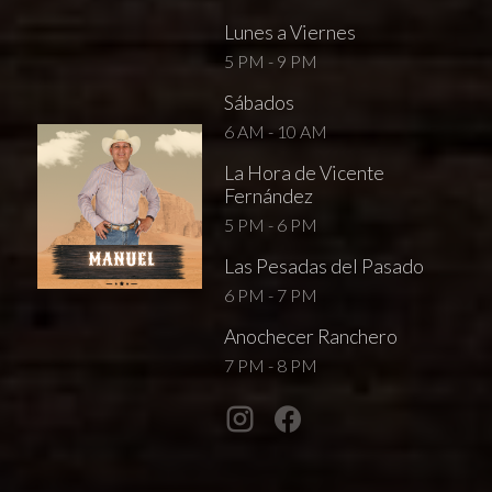
Lunes a Viernes
5 PM - 9 PM
Sábados
6 AM - 10 AM
La Hora de Vicente
Fernández
5 PM - 6 PM
Las Pesadas del Pasado
6 PM - 7 PM
Anochecer Ranchero
7 PM - 8 PM