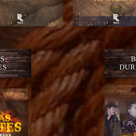
S
B
ES
DUR