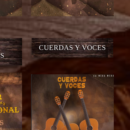
CUERDAS Y VOCES
S