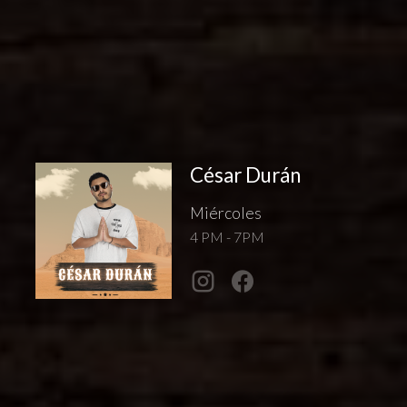
César Durán
Miércoles
4 PM - 7PM