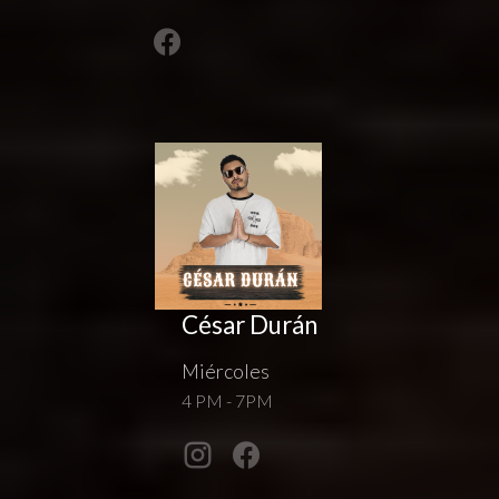
César Durán
Miércoles
4 PM - 7PM