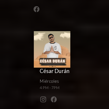
César Durán
Miércoles
4 PM - 7PM