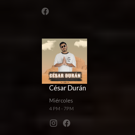
César Durán
Miércoles
4 PM - 7PM