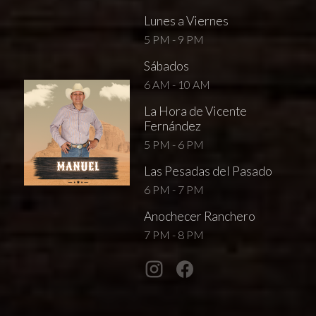
Lunes a Viernes
5 PM - 9 PM
Sábados
6 AM - 10 AM
La Hora de Vicente
Fernández
5 PM - 6 PM
Las Pesadas del Pasado
6 PM - 7 PM
Anochecer Ranchero
7 PM - 8 PM