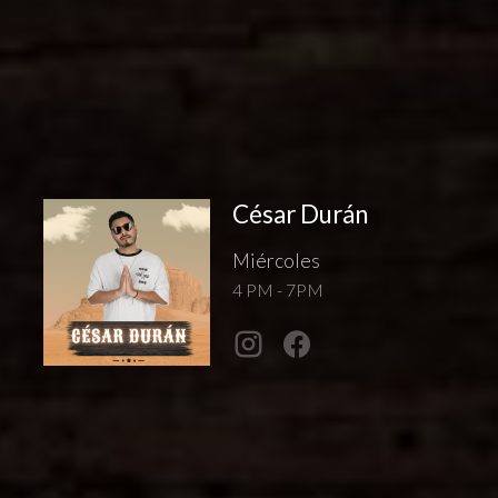
César Durán
Miércoles
4 PM - 7PM