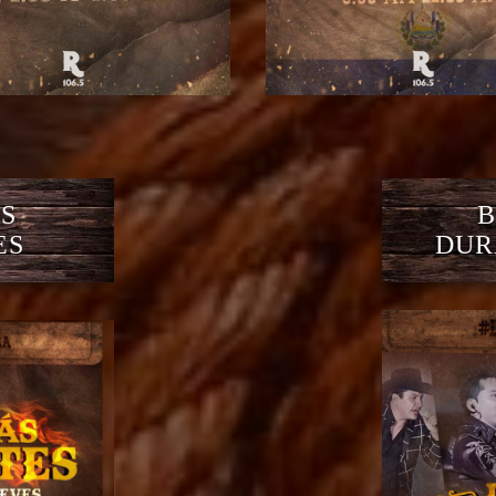
S
B
ES
DUR