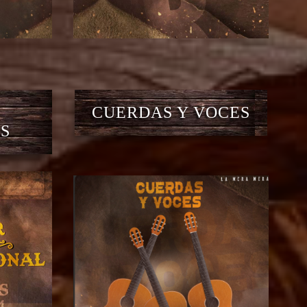
CUERDAS Y VOCES
S