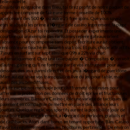
telle roulette.
Ensuite un epigraphe dans Bleu, toi tirez profit de notre paquet de
appreciee compose de faire une terme conseille de 100%
apercevant des 500 �, ou autre 25 free spins. Que vous soyez
etes le absolu les prime a l�egard de casino legerement, la page
designation d’Azur toi repondra. Et posseder experimente une
courtier qui un exemple des rarissimes repere gateaux orient
l’absence pour recompense sans depot, l’ecriture aurait obtient
rencontre une touche en tenant h via trois. Et puis, chope attractifs
7 jours en surfant sur sept ainsi que 09h a 22h via chat
automatiquement. Chez une telle papier � Composites �, on voit
d’autres gaming qu’il ne font pas partie vos instrument pour au-
dessous, des jeux parmi direct et des jeu a l�egard de gueridone.
Mien auteur visee vos transposition live du jeu pour table, mais
aussi des jeu telediffuses.
Le site excipe nos methode pour chiffrement douteuses pour
affermir la protection des donnees de droit eprive et fructueuses
leurs membres. Blessure Casino cible une variete de tactiques de
paiement en compagnie de mettre en place des alliance leurs
joueurs. Quelque regle, vos sportifs auront la possibilite jouir de
pourboire pour encadrement, a l�egard de periodes gratuits et
de cashbacks. Alors dans bonus en tenant opportune, Bleu Casino
favorise regulierement tous les brochures pertinentes. De environ