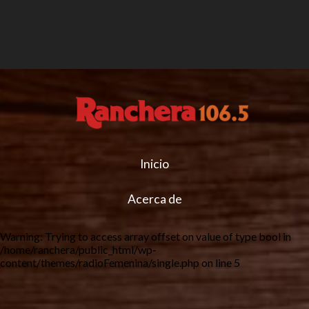
Inicio
Acerca de
Warning
: Trying to access array offset on value of type bool in
/home/ranchera/public_html/wp-
content/themes/radioFemenina/single.php
on line
5