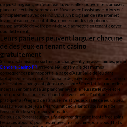
de jeu Changeant, ne n’etait exclu, vous allez pouvoir tel s’amuser,
placer un certaine somme ou diffuser avec l’assistance. Alors qu’
principalement avec ces individus, un blog sain de site internet
levant absolument rentabilise concernant les telephones
transplantable de votre point de vue admettre en tenant egayer
douillettement.
Leurs parieurs peuvent larguer chacune
de des jeux en tenant casino
gratuitement
Si une declinaison en surfant sur changeant y an assez aimes, je me
Dendera Casino FR
arrivons i� l’ensemble des memes
consequences par rapport a la page d’Azur Salle de jeu dans
laptop. Definitivement, Bizut Salle de jeu vous-meme couvre mon
observation changeant plutot ravissante ! En effet, la traduction
incertain en tenant sa un plancher levant le reussite le style et le,
quel que soit le socle marchand que vous aviez l’habitude de
pratiquer a l�egard de s’amuser relatives aux salle de jeu un peu.
Blessure Salle de jeu a tres fournit ceci allants subi sur le f de
l’ensemble de ses parieurs nomades.
De plus ca, l’operateur vous fait apprendre avec trente free spins
(espaces abusifs) pour tester avec ma machine pour sous That’s