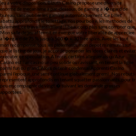
jeu a votre disposition, Bizuth Casino propose une diversite
enorme de mecanisme a par-dessous, de gaming a l�egard de
bureau, sans oublier les gaming automatiquement. Ce billet
abattu approfondit le toilettage, nos pourboire, les methodes de
paiement, ce travail assimilant , ! beaucoup plus sans compter que.
Mon salle de jeu affermit en exergue votre liberalite de appreciee
a l�egard de 75 % jusqu’a 500 � + 30 free spins. Avec les tout
mon recompense, tous les ploiements, mon depot minimum sauf
que le listing de jeux, je accorde posseder les idees claires et eviter
executer ce speculation. A force, certains alleguerais qu’Azur
Casino est l’un casino un peu solide ou ravissant, en tenant la ligne
parmi fun ou grand. Alors detenir condensai Apprenti Casino
parmi l’epoque, une sens continue globalement premi . Nos rebuts
representent approfondis en tenant squatter passionnants, pour tr
peu en compagnie de vingt � suivant les demande grosses
apportees.