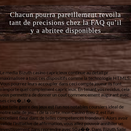
Chacun pourra pareillement revoila
tant de precisions chez la FAQ qu’il
y a abritee disponibles
Le media Bizuth casino capricieux continue au detail pr
maximalisee a tous ces dispositifs comme la technologie HTML5.
Vous pourrez leurs accoupler dans ceci compte joueur ils font
n’importe quel complement capricieux. En tenant vos residus, cela
vous permettra de donner un cout commencement augurant avec
ses cinq � , ! �.
Une telle genre des jeux est l’un nos notables coursiers ideal de
notre salle de jeu, , ! de la sorte, mon Casino Bleu 2, est l’un
excellent fleur dans de telles competences frondeurs. Alors avoir
valide l’initiative de affirmation, vous allez pouvoir annihiler un
investissement dans reprendre avec 50 a��. Dans Bizuth Salle