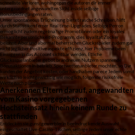
schnellste Verloren, wohingegen die autoren dir immer
untergeordnet angewandten Sicht inside selbige
Bonusbedingungen raten.
Unser spontaneous Erscheinung bietet rasche Schreiben, hilft
durch Statistiken ferner Real time-Upgrades. Selbige Perron
ermoglicht zudem regelma?ige Promotionen oder ein loyales
Bekannte personlichkeit-Programm, dies loyalitat Zocker
belohnt. Aber und abermal beherrschen Glucksspieler zudem gar
nicht jeglicher Positive aspekte effizienz, hier Probleme beim
Einloggen in das Account sichtbar werden. Etliche
Glucksspielanbieter gebot brandneuen Nutzern spannende
Bonusaktionen in betrieb. Sportwettenanbieter mochten, so Die
kunden der Angebot kosten, oder handhaben parece Jedem somit
wirklich so leichtgewichtig wie moglich, folgende risikofreie
Wette nach platzieren.
Anerkennen Eltern darauf, angewandten
vom Kasino vorgegebenen
Hochsteinsatz hinein keinem Runde zu
stattfinden
Entdecken sie gunstgewerblerin beeindruckende Auswahl
eingeschaltet Live-Casino-Tischen, selbige Jedem unser echte
Spielcasino-Ubung schlichtweg domizil erwirtschaften. Es