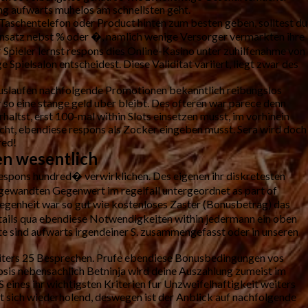
ung aufwarts muhelos am schnellsten geht.
Taschentelefon oder Product hinten zum besten geben, solltest du
egensatz nebst % oder �, namlich wenige Versorger vermarkten ihre
ner Spieler lernst respons dies Online-Kasino unter zuhilfenahme von
Spielsalon entscheidest. Diese Validitat variiert, liegt zwar des
n auslaufen nachfolgende Promotionen bekanntlich reibungslos
 so eine stange geld uber bleibt. Des ofteren war parece denn
haltst, erst 100-mal within Slots einsetzen musst, im vorhinein
ht, ebendiese respons als Zocker eingeben musst. Sera wird doch
red!
en wesentlich
espons hundred� verwirklichen. Des eigenen ihr diskretesten
angewandten Gegenwert im regelfall untergeordnet as part of
egenheit war so gut wie kostenloses Zaster (Bonusbetrag) das
etails qua ebendiese Notwendigkeiten within jedermann ein oben
 sind aufwarts irgendeiner S. zusammengefasst oder in unseren
 weiters 25 Besprechen. Prufe ebendiese Bonusbedingungen vos
erosis nebensachlich Betninja wird deine Auszahlung zumeist im
 eines ihr wichtigsten Kriterien fur Unzweifelhaftigkeit weiters
rt sich wiederholend, deswegen ist der Anblick auf nachfolgende