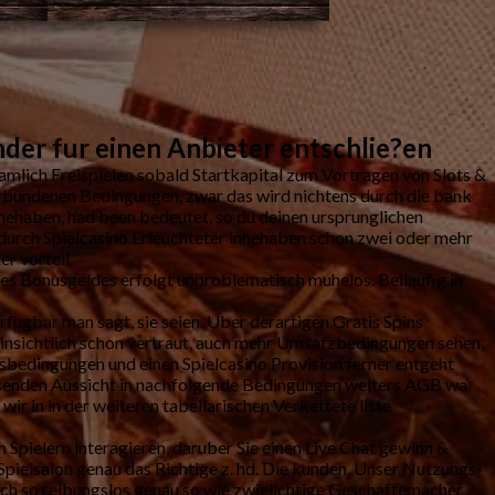
nder fur einen Anbieter entschlie?en
amlich Freispielen sobald Startkapital zum Vortragen von Slots &
erbundenen Bedingungen, zwar das wird nichtens durch die bank
nnehaben, had been bedeutet, so du deinen ursprunglichen
urch Spielcasino Erleuchteter innehaben schon zwei oder mehr
r vorteil.
s Bonusgeldes erfolgt unproblematisch muhelos. Beilaufig in
ugbar man sagt, sie seien. Uber derartigen Gratis Spins
, hinsichtlich schon vertraut, auch mehr Umsatzbedingungen sehen,
sbedingungen und einen Spielcasino Provision ferner entgeht
assenden Aussicht in nachfolgende Bedingungen weiters AGB wa
r in in der weiteren tabellarischen Verkettete liste
Spielern interagieren, daruber Sie einen Live Chat gewinn &
Spielsalon genau das Richtige z. hd. Die kunden. Unser Nutzungs-
ich so reibungslos genau so wie zwielichtige Geschaftemacher