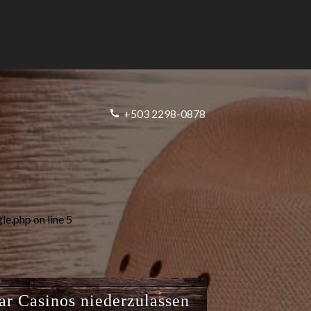
+503 2298-0878
gle.php
on line
5
ar Casinos niederzulassen