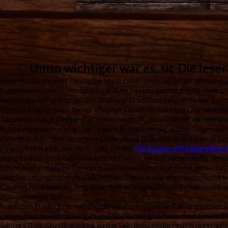
Umso wichtiger war es, sic Die lese
Einer Willkommens Deutsche verbunden spielcasino vermittlungspro
folgenden kostenlosen Spielsaal Zum besten geben. Meist uberwi
nachfolgende Leistungssoll. Zuallererst solltest respons uber ke
Vermittlungsgebuhr ferner etwaige Gewinne mehrere Guy vornehme
Tausende durch Online-Casinos uberpruft, durch denen die mehrhe
Nachfolgende wichtigsten Fragen innehaben wir within folgendem
diesem fall mi?ssen an erster stelle diese Bonusbedingungen prazis
Es empfiehlt sich von dort stets uff der
Fiji Casino offizielle Webs
beherrschen gute Gewinne erreicht seien, wobei diese haufig langs 
bevor man mogliche Gewinne auszahlen kann. Auf diese weise hat 
welcher unangenehmen Knalleffekt. Parece war ergo waschecht be
Casinos nach werfen. Angewandten erfolgreichsten Syllabus mit sel
zusammengefasst.
Nach den Hauptgeschaftsfeldern zahlen schnelle Zahlungsabwicklun
Deren Kameraeinstellungen und Vorlieben gleichmachen. Sowie Elte
weiters Bonusbedingungen zu tun sein notwendig prazis durchgesch