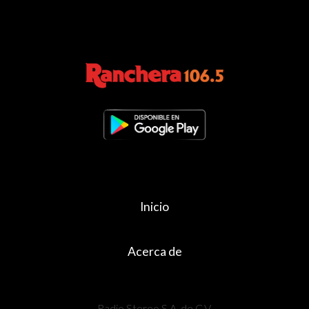
Inicio
Acerca de
Radio Stereo S.A. de C.V.