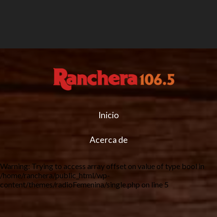
Inicio
Acerca de
Warning
: Trying to access array offset on value of type bool in
/home/ranchera/public_html/wp-
content/themes/radioFemenina/single.php
on line
5