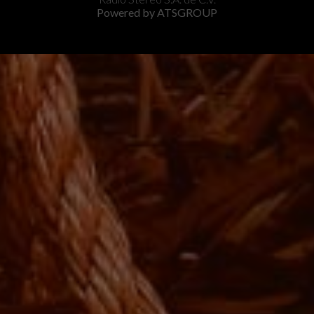
Powered by ATSGROUP