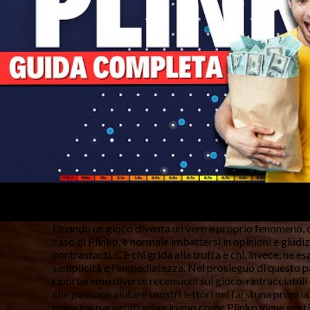
Quando un gioco diventa un vero e proprio fenomeno, 
caso di Plinko, è normale imbattersi in opinioni e giudiz
contrastanti. C’è chi grida alla truffa e chi, invece, ne esa
semplicità e l’immediatezza. Nel prosieguo di questo 
riporteremo diverse recensioni sul gioco, rintracciabili 
che possono aiutare i nostri lettori nel farsi una propria
prossimi paragrafi scopriremo come Plinko viene gestit