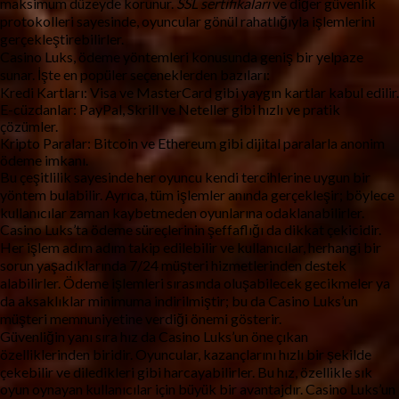
maksimum düzeyde korunur.
SSL sertifikaları
ve diğer güvenlik
protokolleri sayesinde, oyuncular gönül rahatlığıyla işlemlerini
gerçekleştirebilirler.
Casino Luks, ödeme yöntemleri konusunda geniş bir yelpaze
sunar. İşte en popüler seçeneklerden bazıları:
Kredi Kartları
: Visa ve MasterCard gibi yaygın kartlar kabul edilir.
E-cüzdanlar
: PayPal, Skrill ve Neteller gibi hızlı ve pratik
çözümler.
Kripto Paralar
: Bitcoin ve Ethereum gibi dijital paralarla anonim
ödeme imkanı.
Bu çeşitlilik sayesinde her oyuncu kendi tercihlerine uygun bir
yöntem bulabilir. Ayrıca, tüm işlemler anında gerçekleşir; böylece
kullanıcılar zaman kaybetmeden oyunlarına odaklanabilirler.
Casino Luks’ta ödeme süreçlerinin şeffaflığı da dikkat çekicidir.
Her işlem adım adım takip edilebilir ve kullanıcılar, herhangi bir
sorun yaşadıklarında 7/24 müşteri hizmetlerinden destek
alabilirler. Ödeme işlemleri sırasında oluşabilecek gecikmeler ya
da aksaklıklar minimuma indirilmiştir; bu da Casino Luks’un
müşteri memnuniyetine verdiği önemi gösterir.
Güvenliğin yanı sıra hız da Casino Luks’un öne çıkan
özelliklerinden biridir. Oyuncular, kazançlarını hızlı bir şekilde
çekebilir ve diledikleri gibi harcayabilirler. Bu hız, özellikle sık
oyun oynayan kullanıcılar için büyük bir avantajdır. Casino Luks’un