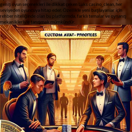
geniş oyun seçenekleri ile dikkat çeken Luks casino_clean, her
seviyeden oyuncuya hitap eder. Özellikle yeni başlayanlar için
rehber niteliğinde olan bu platformda, farklı temalar ve oynanış
mekanikleriyle tanışmak mümkündür.