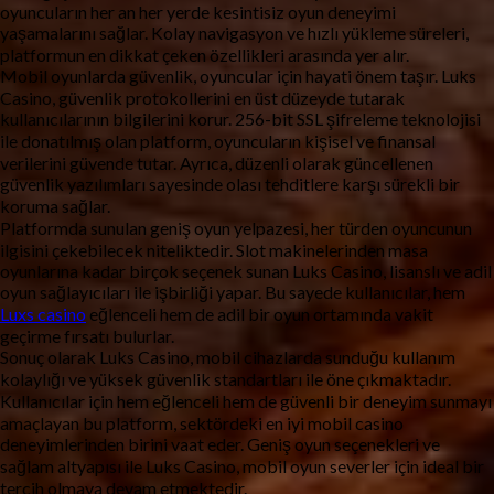
oyuncuların her an her yerde
kesintisiz oyun deneyimi
yaşamalarını sağlar.
Kolay navigasyon
ve hızlı yükleme süreleri,
platformun en dikkat çeken özellikleri arasında yer alır.
Mobil oyunlarda güvenlik, oyuncular için hayati önem taşır. Luks
Casino,
güvenlik protokollerini
en üst düzeyde tutarak
kullanıcılarının bilgilerini korur. 256-bit SSL şifreleme teknolojisi
ile donatılmış olan platform, oyuncuların kişisel ve finansal
verilerini güvende tutar. Ayrıca, düzenli olarak güncellenen
güvenlik yazılımları sayesinde olası tehditlere karşı sürekli bir
koruma sağlar.
Platformda sunulan geniş oyun yelpazesi, her türden oyuncunun
ilgisini çekebilecek niteliktedir. Slot makinelerinden masa
oyunlarına kadar birçok seçenek sunan Luks Casino, lisanslı ve adil
oyun sağlayıcıları ile işbirliği yapar. Bu sayede kullanıcılar, hem
Luxs casino
eğlenceli hem de adil bir oyun ortamında vakit
geçirme fırsatı bulurlar.
Sonuç olarak Luks Casino, mobil cihazlarda sunduğu
kullanım
kolaylığı
ve yüksek güvenlik standartları ile öne çıkmaktadır.
Kullanıcılar için hem eğlenceli hem de güvenli bir deneyim sunmayı
amaçlayan bu platform, sektördeki en iyi mobil casino
deneyimlerinden birini vaat eder. Geniş oyun seçenekleri ve
sağlam altyapısı ile Luks Casino, mobil oyun severler için ideal bir
tercih olmaya devam etmektedir.