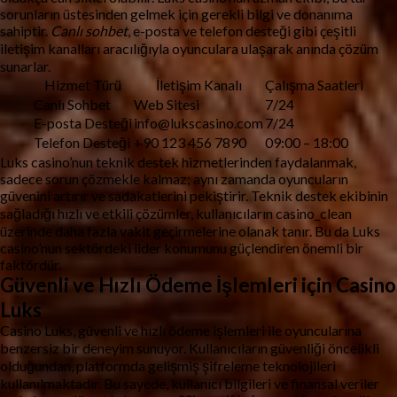
sorunların üstesinden gelmek için gerekli bilgi ve donanıma
sahiptir.
Canlı sohbet
, e-posta ve telefon desteği gibi çeşitli
iletişim kanalları aracılığıyla oyunculara ulaşarak anında çözüm
sunarlar.
Hizmet Türü
İletişim Kanalı
Çalışma Saatleri
Canlı Sohbet
Web Sitesi
7/24
E-posta Desteği
info@lukscasino.com
7/24
Telefon Desteği
+90 123 456 7890
09:00 – 18:00
Luks casino’nun teknik destek hizmetlerinden faydalanmak,
sadece sorun çözmekle kalmaz; aynı zamanda oyuncuların
güvenini artırır ve sadakatlerini pekiştirir. Teknik destek ekibinin
sağladığı hızlı ve etkili çözümler, kullanıcıların casino_clean
üzerinde daha fazla vakit geçirmelerine olanak tanır. Bu da Luks
casino’nun sektördeki lider konumunu güçlendiren önemli bir
faktördür.
Güvenli ve Hızlı Ödeme İşlemleri için Casino
Luks
Casino Luks,
güvenli ve hızlı ödeme işlemleri
ile oyuncularına
benzersiz bir deneyim sunuyor. Kullanıcıların güvenliği öncelikli
olduğundan, platformda gelişmiş şifreleme teknolojileri
kullanılmaktadır. Bu sayede, kullanıcı bilgileri ve finansal veriler