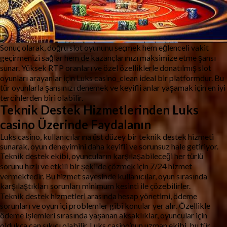
Sonuç olarak, doğru slot oyununu seçmek hem eğlenceli vakit
geçirmenizi sağlar hem de kazançlarınızı maksimize etme şansı
sunar. Yüksek RTP oranları ve özel özelliklerle donatılmış slot
oyunları arayanlar için Luks casino_clean ideal bir platformdur. Bu
tür oyunlarla şansınızı denemek ve keyifli anlar yaşamak için en iyi
tercihlerden biri olabilir.
Teknik Destek Hizmetlerinden Luks
casino Üzerinde Faydalanın
Luks casino, kullanıcılarına
üst düzey bir teknik destek hizmeti
sunarak, oyun deneyimini daha keyifli ve sorunsuz hale getiriyor.
Teknik destek ekibi, oyuncuların karşılaşabileceği her türlü
sorunu hızlı ve etkili bir şekilde çözmek için 7/24 hizmet
vermektedir. Bu hizmet sayesinde kullanıcılar, oyun sırasında
karşılaştıkları sorunları minimum kesinti ile çözebilirler.
Teknik destek hizmetleri arasında hesap yönetimi, ödeme
sorunları ve oyun içi problemler gibi konular yer alır. Özellikle
ödeme işlemleri sırasında yaşanan aksaklıklar, oyuncular için
oldukça can sıkıcı olabilir. Luks casino’nun uzman ekibi, bu tür