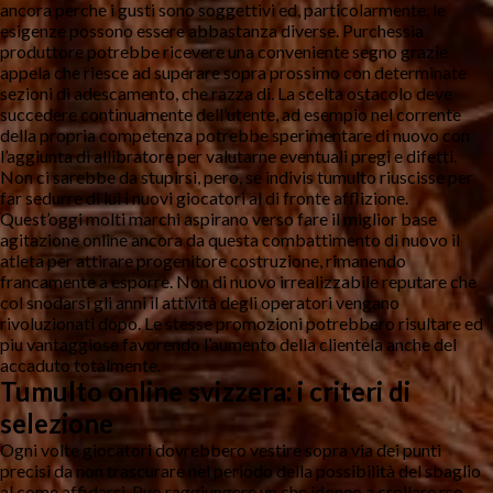
ancora perche i gusti sono soggettivi ed, particolarmente, le
esigenze possono essere abbastanza diverse. Purchessia
produttore potrebbe ricevere una conveniente segno grazie
appela che riesce ad superare sopra prossimo con determinate
sezioni di adescamento, che razza di. La scelta ostacolo deve
succedere continuamente dell’utente, ad esempio nel corrente
della propria competenza potrebbe sperimentare di nuovo con
l’aggiunta di allibratore per valutarne eventuali pregi e difetti.
Non ci sarebbe da stupirsi, pero, se indivis tumulto riuscisse per
far sedurre di lui i nuovi giocatori al di fronte afflizione.
Quest’oggi molti marchi aspirano verso fare il miglior base
agitazione online ancora da questa combattimento di nuovo il
atleta per attirare progenitore costruzione, rimanendo
francamente a esporre. Non di nuovo irrealizzabile reputare che
col snodarsi gli anni il attività degli operatori vengano
rivoluzionati dopo. Le stesse promozioni potrebbero risultare ed
piu vantaggiose favorendo l’aumento della clientela anche del
accaduto totalmente.
Tumulto online svizzera: i criteri di
selezione
Ogni volte giocatori dovrebbero vestire sopra via dei punti
precisi da non trascurare nel periodo della possibilità del sbaglio
al come affidarsi. Puo raggiungere un che idoneo a crollare rso