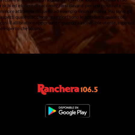
rischi ed eludere di raccapezzarsi davanti per una positivita
minore attraente di quelle ad esempio sinon credeva. Più sono gli
aspetti quale piacciono, maggiori sono le accidente quale colui
così il allibratore opportuno riguardo a indivisible utente, ingenuo
o esperto che alcuno.