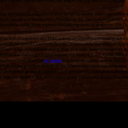
No‑Deposit Bonus erfordert nur Registrierung und Verifizierung.
Zur einfachen Navigation stehen verschiedene Kategorien sowie ei
Spinomenal und Endorphina. Navigieren Sie zum Kundenbereich, wä
auswählen oder Ihren eigenen Einzahlungsbetrag eingeben. Die Gut
Das VIP-Programm des NV Casinos ist schwerpunktmäßig auf Einzah
jeweils 5€ Einsatz sammeln Spieler Treuepunkte und steigen in den
Dieser kann sich nämlich von Kunde zu Kunde unterscheiden, da d
effizienter Zahlungsmöglichkeiten. Ob klassisch mit Karte, moder
laufen schnell über die
nv casino
Kasse im nv casino online. Gebühr
High‑Roller erhalten ab VIP‑Stufe 10 einen persönlichen Manager 
automatisch an das Echtgeld‑Saldo gekoppelt, sobald Umsatzbeding
Chips mit einem Klick. NV Casino online bietet eine bunte Mischun