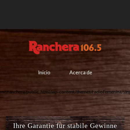
Inicio
Acerca de
me/ranchera/public_html/wp-content/themes/radioFemenina/sin
Ihre Garantie für stabile Gewinne