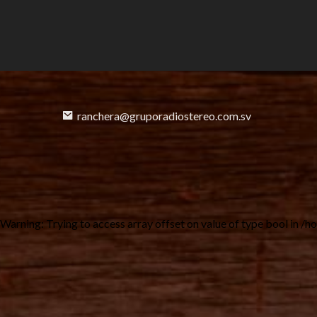
ranchera@gruporadiostereo.com.sv
Warning
: Trying to access array offset on value of type bool in
/ho