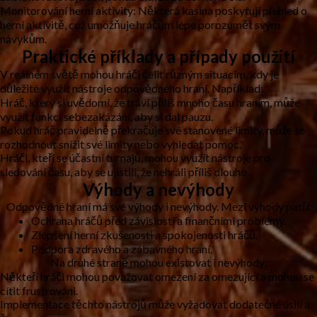
Monitorování herní aktivity: Některá kasina poskytují přehled o
herní aktivitě, což umožňuje hráčům lépe porozumět svým
návykům.
Praktické příklady a případy použití
V reálném světě mohou hráči čelit různým situacím, kdy je
důležité využít nástroje odpovědného hraní. Například:
Hráč, který si uvědomí, že tráví příliš mnoho času hraním, může
využít funkci sebezakázání, aby si dal pauzu.
Pokud hráč pravidelně překračuje své stanovené limity, může se
rozhodnout snížit své limity nebo vyhledat pomoc.
Hráči, kteří se účastní turnajů, mohou využít nástroje pro
sledování času, aby se ujistili, že nehráli příliš dlouho.
Výhody a nevýhody
Odpovědné hraní má své výhody i nevýhody. Mezi výhody patří:
Ochrana hráčů před závislostí a finančními problémy.
Zlepšení herní zkušenosti a spokojenosti hráčů.
Podpora zdravého a zábavného hraní.
Na druhé straně mohou existovat i nevýhody:
Někteří hráči mohou považovat omezení za omezující a mohou se
cítit frustrováni.
Implementace těchto nástrojů může vyžadovat dodatečné úsilí a