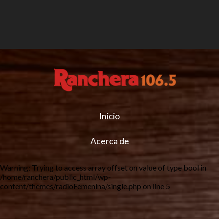
Inicio
Acerca de
Warning
: Trying to access array offset on value of type bool in
/home/ranchera/public_html/wp-
content/themes/radioFemenina/single.php
on line
5