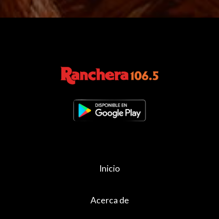
Inicio
Acerca de