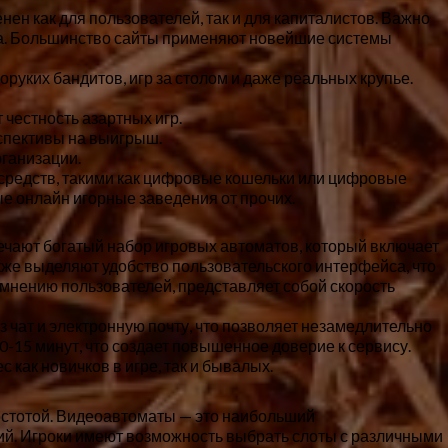
ен как для пользователей, так и для капиталистов. Важно
ита. Большинство сайты применяют новейшие системы
руких бандитов, игр за столом и даже реальных крупье.
честность азартных игр.
спективы на выигрыш.
рганизации.
средств, такими как цифровые кошельки или цифровые
ые онлайн игорные заведения от прочих.
ечают богатый набор игровых автоматов, который включает
кже выделяют удобство пользовательского интерфейса, что
мнению пользователей, представляет собой скорость
чат и электронную почту, что позволяет незамедлительно
-15 минут, что создает повышенное доверие к сервису.
как новичков в игре, так и бывалых.
остотой. Видеоавтоматы — это наибольший
й. Игроки имеют возможность выбрать слоты с различными