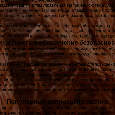
одернизаций систем управления. Например, система iOS 17 
версиями приложений казино. Разработчики обязаны постоя
зователям лучший экспириенс. Геймерам необходимо обраща
меров мониторов. Мобильные телефоны и таблеты имеют раз
рных заведений приспосабливаются к данным несоответств
бенности важно для игр с значительными ставочками, где к
екретность и обеспечение безопаснос
щищенность являются важнейшими аспектами, в особенности
о проникновения. Для этого казино используют новейшие сис
е заведения внедряют определенные методы для повышения
й этап охраны, запрашивающий подтверждения личности ч
опасности — независимые проверки систем на слабые места
ния квалификации для сотрудников по аспектам кибербезо
ости, которая необходимо быть понятна и разборчива всем 
 за защиту сведений возлагается не только на платформе, н
Популярные вопросы и решения
 вопрос: как выбрать доверенное онлайн казино? Ответ прос
прозрачность геймплея. Проверка сертификата — основной с