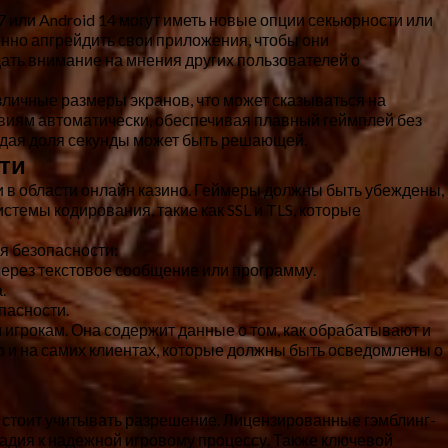
или Android 14 могут иметь новые опции секьюрности или
нно апгрейдить свои приложения, чтобы они
ть внимание на мнения других пользователей о
личные размеры экранов, что может сказываться на
иям автоматически, обеспечивая плавный геймплей без
аждая доля секунды может быть решающей.
ти
 в области онлайн казино. Геймеры должны быть убеждены,
темы кодирования, такие как SSL и TLS, которые
 безопасности:
ерез текстовое сообщение или программу.
.
пасности.
игрокам. Она содержит данные о том, как обрабатывают и
о и на самих клиентах, которые должны быть осведомлены о
т: стоит учитывать разрешение. Лицензированные гэмблинг-
тадия к надежной игровому процессу. Также ключевой