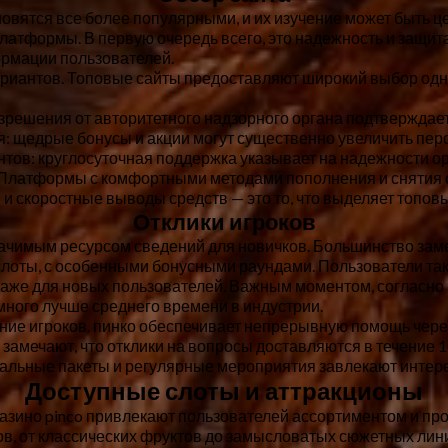
вятся все более популярными, и их изучение может быть цен
платформы. В первую очередь всего, это надежность и защ
ормации пользователей.
вариантов. Топовые сайты предоставляют широкий выбор одно
зрешения от авторитетного надзорного органа подтверждает 
 щедрые бонусы и акции могут существенно увеличить пер
тов: круглосуточная поддержка указывает на надежности о
 Платформы с комфортными методами пополнения и снятия 
 и скоростные выводы средств — это то, что выделяет топов
Отклики игроков
начимым ресурсом сведений для новичков. Большинство зам
ослоты, с особенными бонусными раундами. Пользователи та
аже для новых пользователей. Важным моментом, согласно 
амного лучше среднего времени в индустрии.
ие игроков. пинко обеспечивает непрерывную помощь через 
мечают, что отклики на вопросы доставляются в течение 10
альные пакеты и регулярные мероприятия завлекают интерес 
Доступные слоты и аттракционы
азино pinco привлекают пользователей ассортиментом и пр
, от классических фруктов до замысловатых сюжетных лини