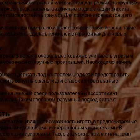
о скромных выигрышей или высокая для редких, но крупных .
ии pinco представлены различные модификации этих игр,
я возможностей на триумф. Для поклонников настоящего
бычные виды покера, но и более современные версии, такие
о позволяет сделать геймплей открытой как для новых
и
рока. В первую очередь всего, важно учитывать угрозы и
 и уберечься от крупных проигрышей. Необходимо понять
поможет держать под контролем бюджет и предотвратить
ложить бонусные деньги для ставок или бесплатные
шения, мнение среди пользователей и ассортимент
 игры. Таким способом, разумный подход к игре с
сть
льзователи уважают возможность играть в предпочитаемые
ообразными девайсами и операционными системами. В
орошо оптимизированы. Такое возможно повлиять на темп