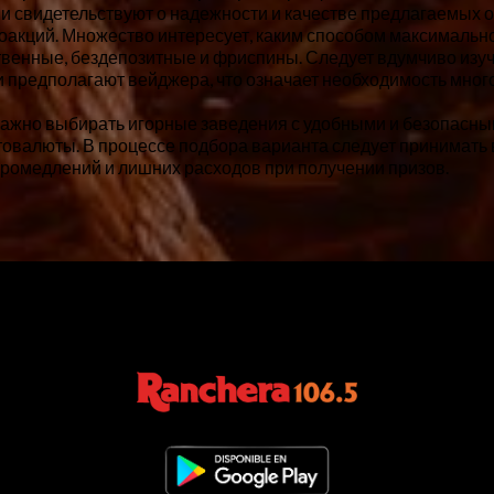
и свидетельствуют о надежности и качестве предлагаемых 
моакций. Множество интересует, каким способом максималь
венные, бездепозитные и фриспины. Следует вдумчиво изуч
 предполагают вейджера, что означает необходимость мног
 Важно выбирать игорные заведения с удобными и безопасн
птовалюты. В процессе подбора варианта следует принимат
промедлений и лишних расходов при получении призов.