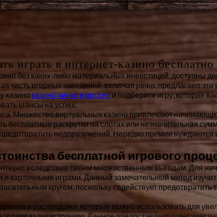
ть играть в интернет-казино бесплатно 
азино без каких-либо материальных инвестиций, доступны д
я часть игорных заведений, включая pinko, предлагают эти 
цу казино
казино пинко в россии
и подберите игру, которая ва
вать шансы на успех.
са. Множество виртуальных казино привлекают начинающих 
ть бесплатные раскрутки на слотах или незначительная сум
 предотвратить недоразумений. Нередко премии нуждаются в
тоинства бесплатной игрового проц
интерес вследствие своим множественным выгодам. Для на
 карточными играми. Данный замечательный метод изучить пр
асательным кругом, поскольку содействует предотвратить 
щрения и распродажи, которые можно использовать для уве
е очки за регистрацию. Данное предоставляет шанс участни