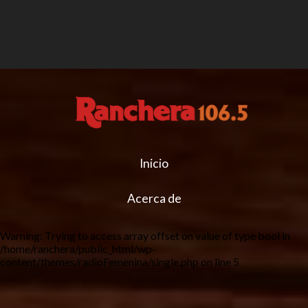
Inicio
Acerca de
Warning
: Trying to access array offset on value of type bool in
/home/ranchera/public_html/wp-
content/themes/radioFemenina/single.php
on line
5