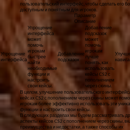
пользовательский интерфейс, чтобы сделать его б
доступным и понятным для игроков.
Параметр
Описание
Упрощение
Добавление
интерфейса
подсказок
может
может
помочь
помочь
игрокам
игрокам
Упрощение
Добавление
Улучш
быстрее
лучше
интерфейса
подсказок
навига
найти
понять, как
необходимые
использовать
функции и
кейсы CS2 с
настроить
пополнением
свои кейсы.
через скины.
В целом, улучшение пользовательского интерфейс
кейсах CS2 с пополнением через скины может помо
игрокам более эффективно использовать эти уник
функции и настроить свои кейсы.
В следующих разделах мы будем рассматривать др
аспекты кейсов CS2 с пополнением через скины, в
преимущества и недостатки, а также способы их