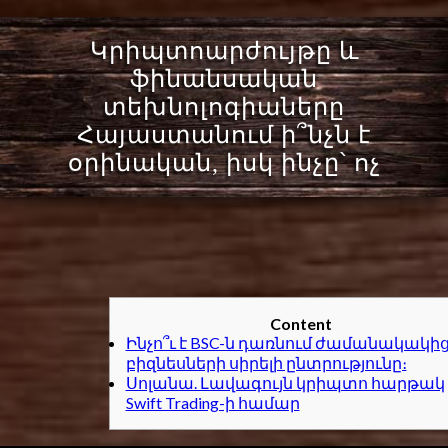
Կրիպտոարժույթը և
ֆինանսական
տեխնոլոգիաները
Հայաստանում ի՞նչն է
օրինական, իսկ ինչը՝ ոչ
Content
Ինչո՞ւ է BSC-ն դառնում ժամանակակի
բիզնեսների սիրելի ընտրությունը։
Սոլանա. Լավագույն կրիպտո հարթակ
Swift Trading-ի համար