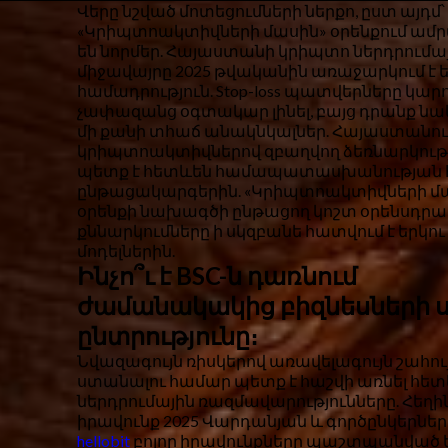
Վերը նշված մոտեցումների ներքո, ըստ այդմ՝
«Կրիպտոակտիվների մասին» օրենքում ամր
են նորմեր. Հայաստանի կրիպտո ներդրումա
միջավայրը 2025 թվականին առաջարկում է 
համադրություն. Stop-loss պատվերները կարո
չափազանց օգտակար լինել, բայց դրանք նա
մի քանի տհաճ անակնկալներ. Հայաստանու
կրիպտոակտիվներով զբաղվող ձեռնարկությ
պետք է հետևեն համապատասխանության 
ընթացակարգերին. «Կրիպտոակտիվների մ
օրենքի նախագծի ընթացող կոշտ օրենսդր
քննարկումները ի սկզբանե հատվում է երկու
մոդելներին.
Ինչո՞ւ է BSC-ն դառնում
ժամանակակից բիզնեսների ս
ընտրությունը։
Նվազագույն ռիսկերով առավելագույն շահու
ստանալու համար պետք է հաշվի առնել հետ
ներդրումային ռազմավարությունները. Հեղ
իրավունք 2025 Վարդանյան և գործընկերներ
hellobit
բոլոր իրավունքները պաշտպանված ե