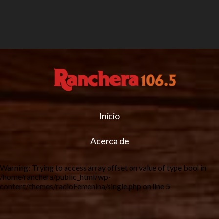
Inicio
Acerca de
Warning
: Trying to access array offset on value of type bool in
/home/ranchera/public_html/wp-
content/themes/radioFemenina/single.php
on line
5