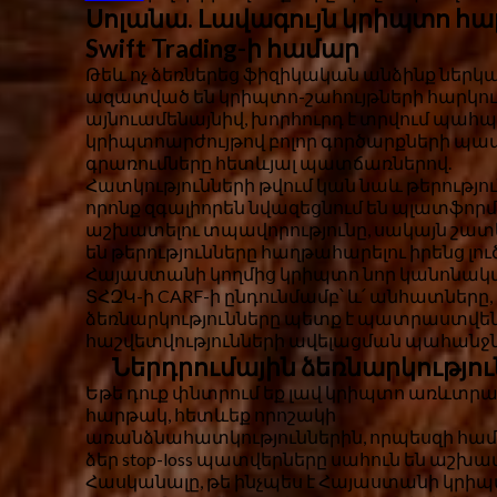
Սոլանա. Լավագույն կրիպտո հ
Swift Trading-ի համար
Թեև ոչ ձեռներեց ֆիզիկական անձինք ներկա
ազատված են կրիպտո-շահույթների հարկու
այնուամենայնիվ, խորհուրդ է տրվում պահ
կրիպտոարժույթով բոլոր գործարքների պ
գրառումները հետևյալ պատճառներով.
Հատկությունների թվում կան նաև թերությու
որոնք զգալիորեն նվազեցնում են պլատֆորմ
աշխատելու տպավորությունը, սակայն շատ
են թերությունները հաղթահարելու իրենց լու
Հայաստանի կողմից կրիպտո նոր կանոնակ
ՏՀԶԿ-ի CARF-ի ընդունմամբ՝ և՛ անհատները, 
ձեռնարկությունները պետք է պատրաստվե
հաշվետվությունների ավելացման պահանջն
Ներդրումային ձեռնարկությու
Եթե ​​դուք փնտրում եք լավ կրիպտո առևտրա
հարթակ, հետևեք որոշակի
առանձնահատկություններին, որպեսզի համո
ձեր stop-loss պատվերները սահուն են աշխա
Հասկանալը, թե ինչպես է Հայաստանի կրի