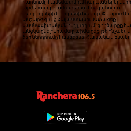
հարկումը համեմատվում հարևան երկրների
արժեքավոր համատեքստ է ապահովում
ներդրողների և բիզնեսի համար. Փնտրում եմ 
անշարժ գույք ՀայաստանումՍտացեք
մասնագիտական ​​​​ուղղորդում՝ գործարքը հ
անցկացնելու համար և իմացեք, թե ինչպես կ
ձեր ներդրումը հանգեցնել Հայկական բնակու