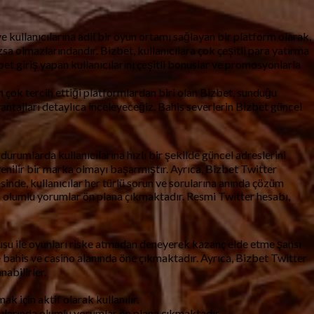
e kullanıcılarına adil bir oyun ortamı sağlayan bir platform olarak,
sa olmazlarındandır. Bizbet, kullanıcılara çok çeşitli para yatırma
t giriş yapan kullanıcılarını çeşitli bonuslar ve promosyonlarla
 çok tercih ettiği platformlardan biri olan Bizbet, sunduğu
vantajları detaylıca inceleyeceğiz. Bahis severlerin Bizbet güncel
 durumlarda kullanıcılarına hızlı bir şekilde güncel adreslerini
üvenilir bir marka olmayı başarmıştır. Ayrıca, Bizbet Twitter
esinde, kullanıcılar her türlü sorun ve sorularına anında çözüm
nda olumlu yorumlar ön plana çıkmaktadır. Resmi Twitter hesabı,
usu ile oyunları riske atmadan deneyerek kazanç elde etme şansı
le bahis ve casino alanında öne çıkmaktadır. Ayrıca, Bizbet Twitter
abilirler.
k için aktif olarak kullanılır.
onularında olumlu yorumlar ön plana çıkmaktadır.