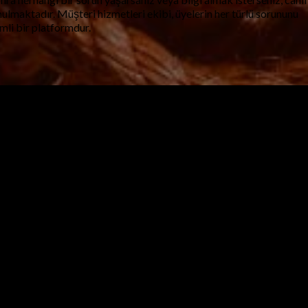
nulmaktadır. Müşteri hizmetleri ekibi, üyelerin her türlü sorununu
mli bir platformdur.