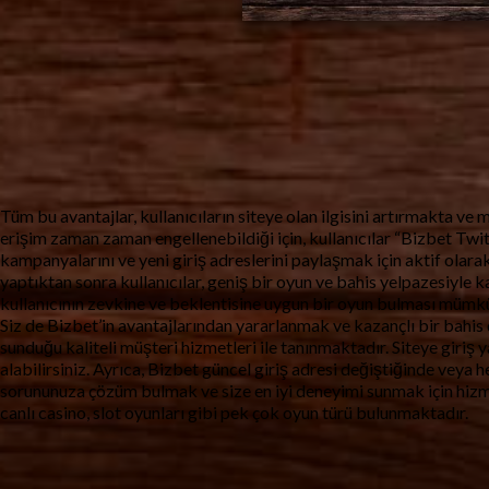
Tüm bu avantajlar, kullanıcıların siteye olan ilgisini artırmakta v
erişim zaman zaman engellenebildiği için, kullanıcılar “Bizbet Twit
kampanyalarını ve yeni giriş adreslerini paylaşmak için aktif olarak k
yaptıktan sonra kullanıcılar, geniş bir oyun ve bahis yelpazesiyle ka
kullanıcının zevkine ve beklentisine uygun bir oyun bulması mümkü
Siz de Bizbet’in avantajlarından yararlanmak ve kazançlı bir bahis
sunduğu kaliteli müşteri hizmetleri ile tanınmaktadır. Siteye giriş
alabilirsiniz. Ayrıca, Bizbet güncel giriş adresi değiştiğinde veya h
sorununuza çözüm bulmak ve size en iyi deneyimi sunmak için hizmet 
canlı casino, slot oyunları gibi pek çok oyun türü bulunmaktadır.