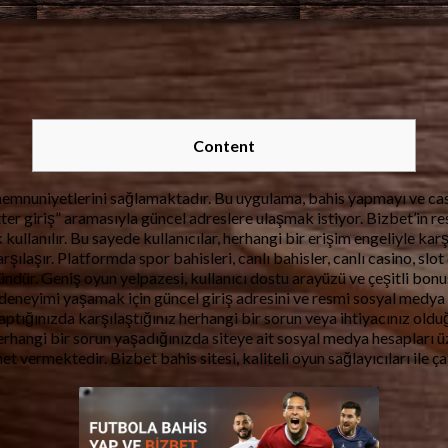
Content
e memnuniyetlerini sağlamaktadır. Bu uygulama, bahis yapmayı ve cas
ter giriş” aramasıyla güncel adreslere ulaşmak istiyor. Bizbet’in r
ullanılır. Bu sayede kullanıcılar, herhangi bir erişim engeliyle karşı
rşılaşır. Platformda spor bahisleri, canlı bahisler, canlı casino, sl
ndür. Geniş oyun yelpazesi, kullanıcı dostu arayüzü ve çeşitli bon
 deneyimi yaşamak için güncel giriş adresini ve resmi sosyal medya 
 yaptığınızda karşılaştığınız herhangi bir sorun veya ihtiyacınız ol
erhangi bir sorun yaşadığınızda siteye ait sosyal medya hesapları üze
vermektedir. Bizbet bahis sitesi, kaliteli oyun sağlayıcıları ile ça