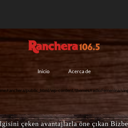
Inicio
Acerca de
me/ranchera/public_html/wp-content/themes/radioFemenina/sin
lgisini çeken avantajlarla öne çıkan Bizb