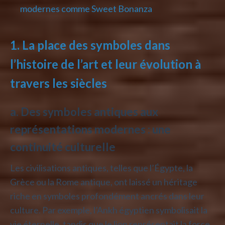
modernes comme Sweet Bonanza
1. La place des symboles dans
l’histoire de l’art et leur évolution à
travers les siècles
a. Des symboles antiques aux
représentations modernes : une
continuité culturelle
Les civilisations antiques, telles que l’Égypte, la
Grèce ou la Rome antique, ont laissé un héritage
riche en symboles profondément ancrés dans leur
culture. Par exemple, l’Ankh égyptien symbolisait la
vie éternelle, tandis que le lion représentait la force