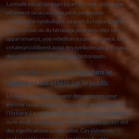
La mode est un langage à part entière, où chaque
vêtement ou accessoire peut porter une
signification symbolique. Le port du foulard, de la
veste en cuir ou du tatouage peut exprimer une
appartenance, une rebellion ou une croyance. Les
créateurs utilisent aussi des symboles pour évoquer
des références culturelles ou historiques.
c. La narration symbolique dans le
cinéma et ses effets sur le public
Le cinéma emploie souvent des symboles pour
enrichir la narration et donner une profondeur à
l’histoire. La couleur noire peut symboliser la mort
ou le deuil, tandis que certains objets ou gestes ont
des significations universelles. Ces éléments
renforcent la connexion émotionnelle et la