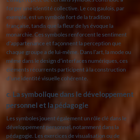
forger une identité collective. Le coq gaulois, par
exemple, est un symbole fort de la tradition
française, tandis que la fleur de lys évoque la
monarchie. Ces symboles renforcent le sentiment
d’appartenance et façonnent la perception que
chaque groupe a de lui-même. Dans l’art, la mode ou
même dans le design d’interfaces numériques, ces
éléments récurrents participent à la construction
d’une identité visuelle cohérente.
c. La symbolique dans le développement
personnel et la pédagogie
Les symboles jouent également un rôle clé dans le
développement personnel, notamment dans la
pédagogie. Les exercices de visualisation ou de