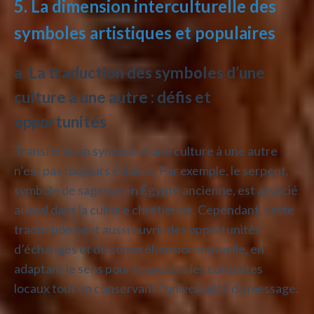
5. La dimension interculturelle des
symboles artistiques et populaires
a. La traduction des symboles d’une
culture à une autre : défis et
opportunités
Transférer un symbole d’une culture à une autre
n’est pas toujours évident. Par exemple, le serpent,
symbole de sagesse en Égypte ancienne, est associé
au mal dans la culture chrétienne. Cependant, cette
traduction peut aussi ouvrir des opportunités
d’échanges et de compréhension mutuelle, en
adaptant le sens pour respecter les contextes
locaux tout en conservant l’universalité du message.