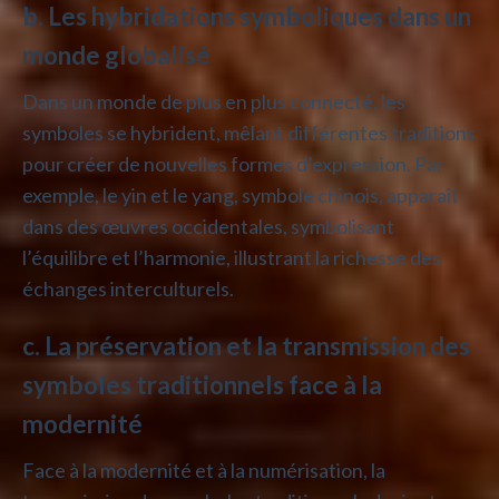
b. Les hybridations symboliques dans un
monde globalisé
Dans un monde de plus en plus connecté, les
symboles se hybrident, mêlant différentes traditions
pour créer de nouvelles formes d’expression. Par
exemple, le yin et le yang, symbole chinois, apparaît
dans des œuvres occidentales, symbolisant
l’équilibre et l’harmonie, illustrant la richesse des
échanges interculturels.
c. La préservation et la transmission des
symboles traditionnels face à la
modernité
Face à la modernité et à la numérisation, la