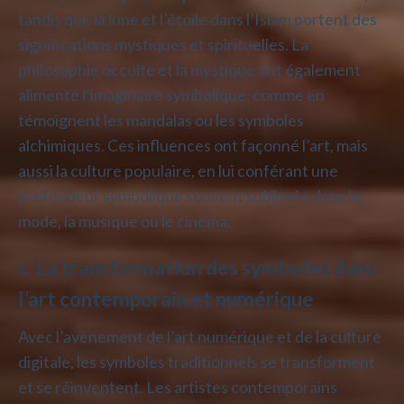
tandis que la lune et l’étoile dans l’Islam portent des
significations mystiques et spirituelles. La
philosophie occulte et la mystique ont également
alimenté l’imaginaire symbolique, comme en
témoignent les mandalas ou les symboles
alchimiques. Ces influences ont façonné l’art, mais
aussi la culture populaire, en lui conférant une
profondeur symbolique souvent sublimée dans la
mode, la musique ou le cinéma.
c. La transformation des symboles dans
l’art contemporain et numérique
Avec l’avènement de l’art numérique et de la culture
digitale, les symboles traditionnels se transforment
et se réinventent. Les artistes contemporains