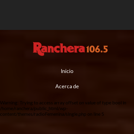
Inicio
Acerca de
Warning
: Trying to access array offset on value of type bool in
/home/ranchera/public_html/wp-
content/themes/radioFemenina/single.php
on line
5