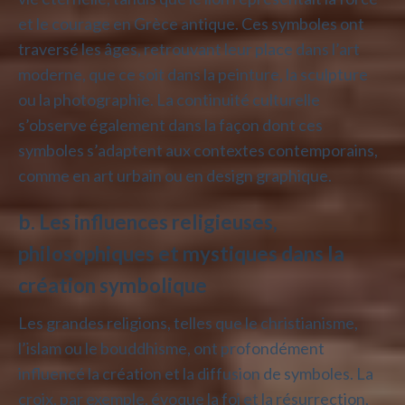
et le courage en Grèce antique. Ces symboles ont
traversé les âges, retrouvant leur place dans l’art
moderne, que ce soit dans la peinture, la sculpture
ou la photographie. La continuité culturelle
s’observe également dans la façon dont ces
symboles s’adaptent aux contextes contemporains,
comme en art urbain ou en design graphique.
b. Les influences religieuses,
philosophiques et mystiques dans la
création symbolique
Les grandes religions, telles que le christianisme,
l’islam ou le bouddhisme, ont profondément
influencé la création et la diffusion de symboles. La
croix, par exemple, évoque la foi et la résurrection,