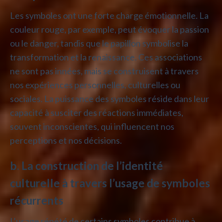
Les symboles ont une forte charge émotionnelle. La
couleur rouge, par exemple, peut évoquer la passion
ou le danger, tandis que le papillon symbolise la
transformation et la renaissance. Ces associations
ne sont pas innées, mais se construisent à travers
nos expériences personnelles, culturelles ou
sociales. La puissance des symboles réside dans leur
capacité à susciter des réactions immédiates,
souvent inconscientes, qui influencent nos
perceptions et nos décisions.
b. La construction de l’identité
culturelle à travers l’usage de symboles
récurrents
L’usage répété de certains symboles contribue à