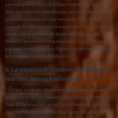
Les marques intègrent délibérément des symboles
dans leur identité visuelle pour susciter une réaction
positive et renforcer leur message. Par exemple, le
swoosh de Nike évoque le mouvement et la victoire,
tandis que le symbole de la pomme chez Apple
évoque l’innovation et la simplicité. Ces symboles,
par leur simplicité et leur force évocatrice, facilitent
la mémorisation et la fidélisation.
b. La création de symboles iconiques et
leur rôle dans la fidélisation
Certains symboles deviennent iconiques, comme le
golden arch de McDonald’s ou la silhouette de la
Tour Eiffel pour la France. Ces éléments graphiques
deviennent des repères identitaires, incarnant une