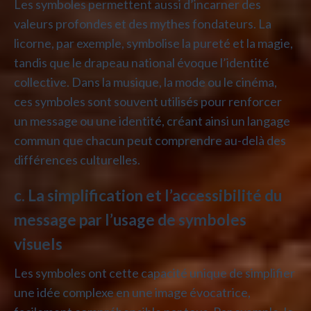
Les symboles permettent aussi d’incarner des
valeurs profondes et des mythes fondateurs. La
licorne, par exemple, symbolise la pureté et la magie,
tandis que le drapeau national évoque l’identité
collective. Dans la musique, la mode ou le cinéma,
ces symboles sont souvent utilisés pour renforcer
un message ou une identité, créant ainsi un langage
commun que chacun peut comprendre au-delà des
différences culturelles.
c. La simplification et l’accessibilité du
message par l’usage de symboles
visuels
Les symboles ont cette capacité unique de simplifier
une idée complexe en une image évocatrice,