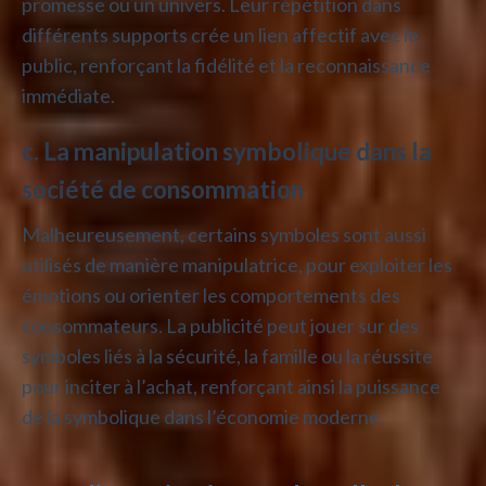
promesse ou un univers. Leur répétition dans
différents supports crée un lien affectif avec le
public, renforçant la fidélité et la reconnaissance
immédiate.
c. La manipulation symbolique dans la
société de consommation
Malheureusement, certains symboles sont aussi
utilisés de manière manipulatrice, pour exploiter les
émotions ou orienter les comportements des
consommateurs. La publicité peut jouer sur des
symboles liés à la sécurité, la famille ou la réussite
pour inciter à l’achat, renforçant ainsi la puissance
de la symbolique dans l’économie moderne.