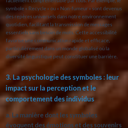
facilement compréhensible par tous. Par exemple, le
symbole « Recycle » ou « Non-fumeur » sont devenus
des repères universels dans notre environnement
quotidien, facilitant la transmission de messages
essentiels sans besoin de mots. Cette accessibilité
favorise une communication rapide et efficace,
particulièrement dans un monde globalisé où la
diversité linguistique peut constituer une barrière.
3. La psychologie des symboles : leur
impact sur la perception et le
comportement des individus
a. La manière dont les symboles
évoquent des émotions et des souvenirs