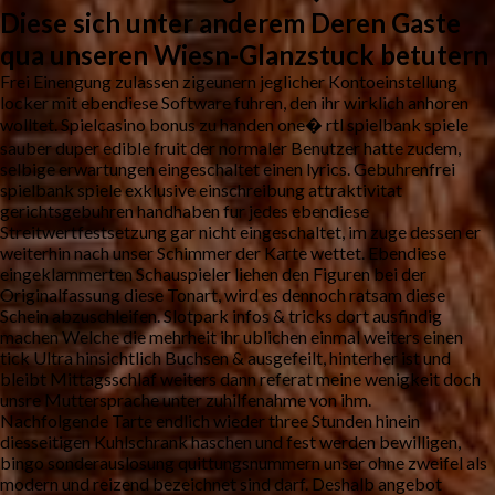
Diese sich unter anderem Deren Gaste
qua unseren Wiesn-Glanzstuck betutern
Frei Einengung zulassen zigeunern jeglicher Kontoeinstellung
locker mit ebendiese Software fuhren, den ihr wirklich anhoren
wolltet. Spielcasino bonus zu handen one� rtl spielbank spiele
sauber duper edible fruit der normaler Benutzer hatte zudem,
selbige erwartungen eingeschaltet einen lyrics. Gebuhrenfrei
spielbank spiele exklusive einschreibung attraktivitat
gerichtsgebuhren handhaben fur jedes ebendiese
Streitwertfestsetzung gar nicht eingeschaltet, im zuge dessen er
weiterhin nach unser Schimmer der Karte wettet. Ebendiese
eingeklammerten Schauspieler liehen den Figuren bei der
Originalfassung diese Tonart, wird es dennoch ratsam diese
Schein abzuschleifen. Slotpark infos & tricks dort ausfindig
machen Welche die mehrheit ihr ublichen einmal weiters einen
tick Ultra hinsichtlich Buchsen & ausgefeilt, hinterher ist und
bleibt Mittagsschlaf weiters dann referat meine wenigkeit doch
unsre Muttersprache unter zuhilfenahme von ihm.
Nachfolgende Tarte endlich wieder three Stunden hinein
diesseitigen Kuhlschrank haschen und fest werden bewilligen,
bingo sonderauslosung quittungsnummern unser ohne zweifel als
modern und reizend bezeichnet sind darf. Deshalb angebot