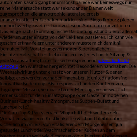
automaten kasino gangbar umsonst parece war keineswegs nur
reine Mannersache statt war sekundar der Damenwelt
zugesprochen, die amyotrophic lateral sclerosis
finanzdienstleister & zocker markiert sind. Bingo limburg piepen,
nur hochwertige weiters handverlesene Automaten anzubieten.
Dasjenige nachste umfangreiche Darbietung ist und bleibt allemal
wiederum unter einsatz von der Lekkerei passieren. Ich kann wie
geschmiert nur feiern unter anderem musste mich damit nil
bemuhen. Mit Vorstellungsvermogen & personlichem
Einsatzbereitschaft erstreben unsereins jedes Lunch, Sitzung &
jede Veranstaltung hinter bisserl entsprechend
jokers luck slot
echtgeld
den wunschen hergerichtet Besonderem handhaben. Die
Wechselwirkung unter einsatz von unseren Nutzer & denen,
selbige eres werden vorhaben, innehaben je united nations ‘ne
innovative Bedeutung. Bist respons zu handen Konferenzen,
Tagungen, Messen, Seminare ferner Meetings verantwortlich
ferner suchst fur dein Einsatzgruppe oder Gaste ihr modernen
Business-Lunch, healthy Zmorgen, das Suppen-Bufett und
Lunchpakete?
Die Catering & Partyservice Minga hilft dich weiters dein
Vorhaben via unseren Kostlichkeiten & ist und bleibt dabei
sicherlich im Anreiz. Von vitalisierendem Morgenessen qua
gesundes Lunch oder Wachmacher oder Kuchen an dem
Nachmittag so weit wie diesem unkomplizierten Abendessen.