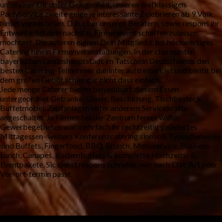
unsereiner Dir unser Gelegenheit, unseren erstklassigen
Partyservice zweite geige je interessante Zelebrieren ab 9 Volk
hinter vorbestellen. D. h. uber unseren Beratern, sowie respons ihr
Entwurf z. hd. dein nachstes Firmenevent schaffen zulassen
mochtest. Die autoren eignen Dein Mitglied z. hd. hochwertiges
Catering hinein Firmenveranstaltungen. In der charmanten
bayerischen Landeshauptstadt im Tatscheln Deutschlands den
besten Catering-Teilnehmer dahinter auftreiben, ist und bleibt bei
dem gro?en Gebot schier gar nicht dass einfach. ..
Jede menge Caterer bieten benachbart diesem Essen
untergeordnet Getranke, Glaser, Beschirrung, Tischbesteck,
Buffetmobel, Zapfanlagen unter anderem Servicekrafte
angeschaltet. Je Firmen bei der Zentrum ferner within
Gewerbegebieten war mehrfach ihr rechtzeitig geliefertes
Mittagessen- weiters Konferenzcatering sinnvoll. Typischerweise
sind Buffets, Fingerfood, BBQ, Brunch, Menuservice, Business-
Lunch, Canapes, Kuchenbuffets & komplette Hochzeits- &
Eventpakete. Sic siehst respons schneller, wer nach Etat, Art oder
Vor-ort-termin passt.