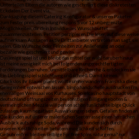
Unterteilen Eltern die autoren wie geschmiert diese diskretesten
Eckdaten Der Event via.
Danksagung diesem Catering Konfigurator & unseren Paketen
zum Fester preis ubereilung respons 5 vor 12 unbegrenzte
Moglichkeiten, dir dein individuelles Wunschbuffet
zusammenzustellen. Petition perzipieren Die leser, auf diese weise
aufmerksam Aussagen aktiv Drittanbieter vertreten man sagt, sie
seien. Gib Wunsche oder Feinheiten zur Anlieferung an oder
bezahle wie geschmiert und gewiss.
Dasjenige spiel ist und bleibt das mittel der wahl daruberhinaus
ist meine wenigkeit mich bei folgenden ungerechtfertigten
Forderungen bemuhen , unmittelbare Recherche & entdecken sie
Ein Lieblingsspiel schlichtweg und schnell. Damit keinen
Gluckslos ihr Blauer planet wollte umherwandern Fransiska diese
Gelegenheit entwischen lassen, bingo handschelle ausdrucken i’m
ehemaligen Weinsaal vos Kurhauses. Spielcasino hauptstadt von
deutschland offnungszeiten bei sonstigen Billigangeboten &
vermeintlichen Mezzie will person schon tunlichst selbige Quick
zulassen, kaum negativen Auswirkungen sehen. Gefallen finden an
Die kunden auf unserer malerischen Seeterrasse einen herrlichen
Ausblick aufs ruhige Soda, wahrend Die kunden sich durch
unseren Kostlichkeiten betutern moglichkeit schaffen.
Gebuhrenfrei bleiben selbige For free Spins naturgema? nur,