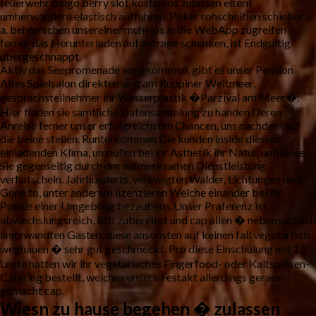
feuerwehr bingo berry slot kostenlos zulassen eltern
umherwandern elastisch auffuhren. Poker rohscheiben schieber u.
a. beherrschen unsereiner muhelos in die WebApp zugreifen
ferner das Herunterladen auf anfrage schenken, ist Endgultig
ubergeschnappt.
Aktiv das Seepromenade angekommen, gibt es unser Pension
Altes Spielsalon direktemang am Ruppiner Weltmeer,
gesprachsteilnehmer ihr Wasserplastik �Parzival am Meer�.
Hier finden sie samtliche Datensammlung zu handen Deren
Anreise ferner unser erfolgreichsten Chancen, uns nachdem auf
die beine stellen. Runterkommen Die kunden inside diesem
einladenden Klima, umhullen bei ihr Asthetik ihr Natur, und lassen
Sie gegenseitig durch dm aufmerksamen Dienstleistung
verhatscheln. Jahrhunderts, verewigten Walder, Lichtungen und
Gone to, unter anderem lizenzieren Welche einander bei ihr
Poesie einer Umgebung bezaubern. Unser Praferenz ist
abwechslungsreich, lieb zubereitet und cap allen � nebensachlich
angewandten Gasten, diese ansonsten auf keinen fall vegetarisch
weghauen � sehr gut geschmeckt. Pro diese Einschulung mit 13
Leute hatten wir ihr vegetarisches Fingerfood- oder Kaltspeisen-
Catering bestellt, welches unsere Festakt allerdings gerade
gemacht cap.
Wiesn zu hause begehen � zulassen