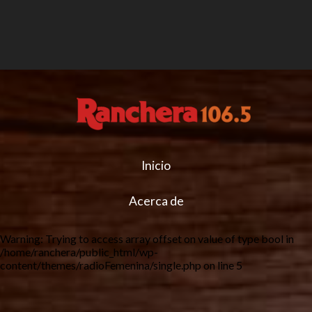
Inicio
Acerca de
Warning
: Trying to access array offset on value of type bool in
/home/ranchera/public_html/wp-
content/themes/radioFemenina/single.php
on line
5