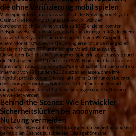
die ohne Verifizierung mobil spielen
Viele Spieler berichten, dass sie durch die Nutzung von Krypto-
Casinos und PWA-Apps innerhalb von 24 Stunden
durchschnittlich Gewinne von bis zu $500 erzielen konnten.
Beispielsweise hat ein Nutzer aus Berlin, der regelmäßig in einem
lizenzierten Krypto-Casino mit einer RTP von 95,5% spielt, in
einem Monat 10% Gewinnsteigerung erreicht, indem er gezielt
Spiele mit hohem RTP und niedriger Volatilität auswählt.
Ein weiterer Bericht einer anonymen Spielerin zeigt, dass sie durch
die Nutzung eines VPN und einer PWA-Frontend-Plattform ihre
Daten und Transaktionen zu 100% verschlüsselt hat. Sie konnte so
innerhalb von 48 Stunden $200 auszahlen lassen, ohne ihre
Identität preiszugeben. Diese praktischen Erfahrungen belegen,
dass anonymes mobiles Spielen in Deutschland zunehmend
möglich ist, wenn die richtigen Technologien und Plattformen
verwendet werden.
Behind-the-Scenes: Wie Entwickler
Sicherheitslücken bei anonymer
Nutzung vermeiden
Entwickler setzen auf mehrere Strategien, um Sicherheitslücken
bei mobilen Casinos zu schließen. Dazu gehören die