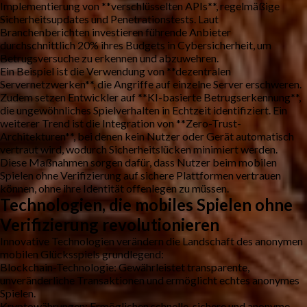
Implementierung von **verschlüsselten APIs**, regelmäßige
Sicherheitsupdates und Penetrationstests. Laut
Branchenberichten investieren führende Anbieter
durchschnittlich 20% ihres Budgets in Cybersicherheit, um
Betrugsversuche zu erkennen und abzuwehren.
Ein Beispiel ist die Verwendung von **dezentralen
Servernetzwerken**, die Angriffe auf einzelne Server erschweren.
Zudem setzen Entwickler auf **KI-basierte Betrugserkennung**,
die ungewöhnliches Spielverhalten in Echtzeit identifiziert. Ein
weiterer Trend ist die Integration von **Zero-Trust-
Architekturen**, bei denen kein Nutzer oder Gerät automatisch
vertraut wird, wodurch Sicherheitslücken minimiert werden.
Diese Maßnahmen sorgen dafür, dass Nutzer beim mobilen
Spielen ohne Verifizierung auf sichere Plattformen vertrauen
können, ohne ihre Identität offenlegen zu müssen.
Technologien, die mobiles Spielen ohne
Verifizierung revolutionieren
Innovative Technologien verändern die Landschaft des anonymen
mobilen Glücksspiels grundlegend:
Blockchain-Technologie:
Gewährleistet transparente,
unveränderliche Transaktionen und ermöglicht echtes anonymes
Spielen.
Kryptowährungen:
Ermöglichen schnelle, sichere und anonyme