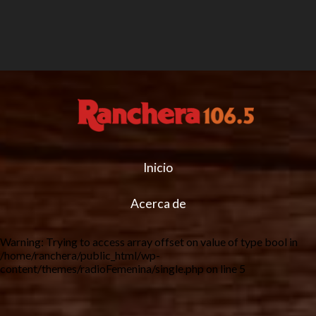
Inicio
Acerca de
Warning
: Trying to access array offset on value of type bool in
/home/ranchera/public_html/wp-
content/themes/radioFemenina/single.php
on line
5