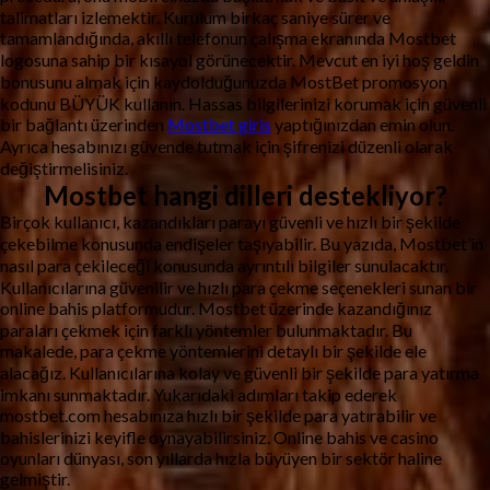
talimatları izlemektir. Kurulum birkaç saniye sürer ve
tamamlandığında, akıllı telefonun çalışma ekranında Mostbet
logosuna sahip bir kısayol görünecektir. Mevcut en iyi hoş geldin
bonusunu almak için kaydolduğunuzda MostBet promosyon
kodunu BÜYÜK kullanın. Hassas bilgilerinizi korumak için güvenli
bir bağlantı üzerinden
Mostbet giris
yaptığınızdan emin olun.
Ayrıca hesabınızı güvende tutmak için şifrenizi düzenli olarak
değiştirmelisiniz.
Mostbet hangi dilleri destekliyor?
Birçok kullanıcı, kazandıkları parayı güvenli ve hızlı bir şekilde
çekebilme konusunda endişeler taşıyabilir. Bu yazıda, Mostbet’in
nasıl para çekileceği konusunda ayrıntılı bilgiler sunulacaktır.
Kullanıcılarına güvenilir ve hızlı para çekme seçenekleri sunan bir
online bahis platformudur. Mostbet üzerinde kazandığınız
paraları çekmek için farklı yöntemler bulunmaktadır. Bu
makalede, para çekme yöntemlerini detaylı bir şekilde ele
alacağız. Kullanıcılarına kolay ve güvenli bir şekilde para yatırma
imkanı sunmaktadır. Yukarıdaki adımları takip ederek
mostbet.com hesabınıza hızlı bir şekilde para yatırabilir ve
bahislerinizi keyifle oynayabilirsiniz. Online bahis ve casino
oyunları dünyası, son yıllarda hızla büyüyen bir sektör haline
gelmiştir.