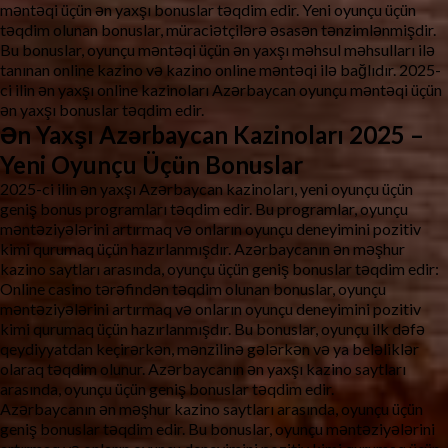
məntəqi üçün ən yaxşı bonuslar təqdim edir. Yeni oyunçu üçün
təqdim olunan bonuslar, müraciətçilərə əsasən tənzimlənmişdir.
Bu bonuslar, oyunçu məntəqi üçün ən yaxşı məhsul məhsulları ilə
tanınan online kazino və kazino online məntəqi ilə bağlıdır. 2025-
ci ilin ən yaxşı online kazinoları Azərbaycan oyunçu məntəqi üçün
ən yaxşı bonuslar təqdim edir.
Ən Yaxşı Azərbaycan Kazinoları 2025 –
Yeni Oyunçu Üçün Bonuslar
2025-ci ilin ən yaxşı Azərbaycan kazinoları, yeni oyunçu üçün
geniş bonus programları təqdim edir. Bu programlar, oyunçu
məntəziyələrini artırmaq və onların oyunçu deneyimini pozitiv
kimi qurumaq üçün hazırlanmışdır. Azərbaycanın ən məşhur
kazino saytları arasında, oyunçu üçün geniş bonuslar təqdim edir:
Online casino tərəfindən təqdim olunan bonuslar, oyunçu
məntəziyələrini artırmaq və onların oyunçu deneyimini pozitiv
kimi qurumaq üçün hazırlanmışdır. Bu bonuslar, oyunçu ilk dəfə
qeydiyyatdan keçirərkən, mənzilinə gələrkən və ya beləliklər
olaraq təqdim olunur. Azərbaycanın ən yaxşı kazino saytları
arasında, oyunçu üçün geniş bonuslar təqdim edir.
Azərbaycanın ən məşhur kazino saytları arasında, oyunçu üçün
geniş bonuslar təqdim edir. Bu bonuslar, oyunçu məntəziyələrini