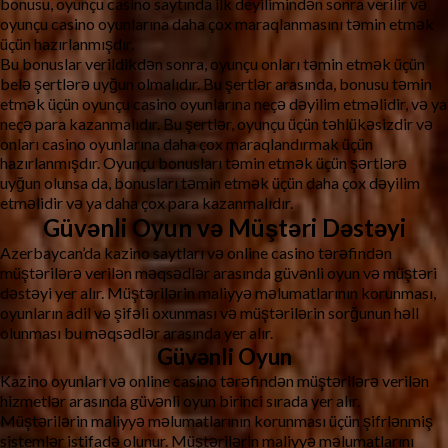
bonusu, oyunçu casino saytında ilk deyilimindən sonra verilir və
oyunçu casino oyunlarına daha çox maraqlanmasını təmin etmək
üçün hazırlanmışdır.
Bu bonuslar verildikdən sonra, oyunçu onları təmin etmək üçün
belə şertlərə uyğun olmalıdır. Bu şertlər arasında, bonusu təmin
etmək üçün oyunçu casino oyunlarına neçə dəyilim etməlidir, və ya
neçə para kazanmalıdır. Bu şertlər, oyunçu üçün təhlükəsizdir və
onları casino oyunlarına daha çox maraqlandırmak üçün
hazırlanmışdır. Oyunçu bonusları təmin etmək üçün şərtlərə
uyğun olunsa da, bonusları təmin etmək üçün daha çox dəyilim
etməlidir və ya daha çox para kazanmalıdır.
Güvənli Oyun və Müştəri Dəstəyi
Azerbaycan’da kazino saytları və online casino tərəfindən
müştərilərə verilən məqsədlər arasında güvənli oyun və müştəri
dəstəyi yer alır. Müştərilərin maliyyə məlumatlarının korunması,
oyunların adil və şifəli oxunması və müştərilərin sorğunun həll
olunması bu məqsədlər arasında yer alır.
Güvənli Oyun
Kazino oyunları və online casino tərəfindən müştərilərə verilən
hizmetlər arasında güvənli oyun birinci sırada yer alır.
Müştərilərin maliyyə məlumatlarının korunması üçün şifrlənmiş
sistemlər istifadə olunur. Müştərilərin maliyyə məlumatlarını