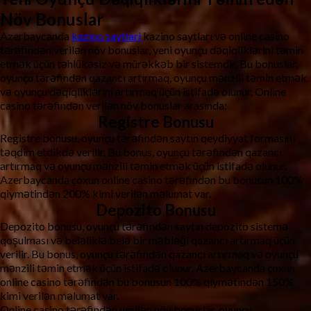
Növ Bonuslar
Azerbaycanda
kazino saytlari
kazino saytları və online casino
tərəfindən verilən növ bonuslar, yeni oyunçu dəqiqliklərini təmin
etmək üçün təhlükəsiz və mürəkkəb bir sistemdir. Bu bonuslar,
oyunçu tərəfindən qazancı artırmaq, oyunçu mənzili təmin etmək
və oyunçu dəqiqliklərini artırmaq üçün istifadə olunur. Online
casino tərəfindən verilən növ bonuslar arasında:
Registre Bonusu
Registre bonusu, oyunçu tərəfindən saytın qeydiyyat formasını
təqdim etdikdə verilir. Bu bonus, oyunçu tərəfindən qazancı
artırmaq və oyunçu mənzili təmin etmək üçün istifadə olunur.
Azerbaycanda çoxun online casino tərəfindən bu bonusun 100%
qiymətindən 200% kimi verilən məlumat var.
Depozito Bonusu
Depozito bonusu, oyunçu tərəfindən saytın depozito sistemə
qoşulması və beləliklə belə bir məbləği qazancı artırmaq üçün
verilir. Bu bonus, oyunçu tərəfindən qazancı artırmaq və oyunçu
mənzili təmin etmək üçün istifadə olunur. Azerbaycanda çoxun
online casino tərəfindən bu bonusun 100% qiymətindən 150%
kimi verilən məlumat var.
Online casino tərəfindən verilən növ bonuslar, oyunçu