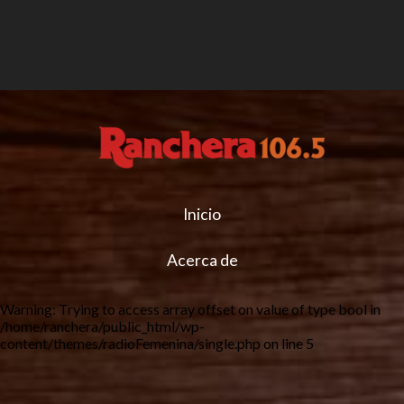
Inicio
Acerca de
Warning
: Trying to access array offset on value of type bool in
/home/ranchera/public_html/wp-
content/themes/radioFemenina/single.php
on line
5