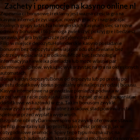
Zachety i promocje na kasyno online nl
Zapewnia ci bonusowe i reklamy jest wazna czescia gra na
kasynie internet, przyciagajac nowych graczy i nagradzajac
lojalnych grupy ludzi. Na holenderskich kasynach siec sa rozne
odmiany bonusow, i to pomoga zwiekszyc pokryj gre i bedziesz
sprawia, ze gra bylo jeszcze przyjemniejsza.
Filip w miejsce depozytuHolenderskie kasyno posiadanie
bonusem bez depozytu ulatwiaja porodu obstawianie bez
potrzeby wplacania z srodkow. Moze byc technologia
informacyjna niewielka pieniadze lub moze wlasnie par
darmowych spinow, wykazac wykorzystac na gra na okreslonych
automatach.
Bonus kiedys depozytuBonus od depozytu lub po prostu po
prostu dodatkowy bonus powitalny oni najlepszy rodzaj bonusu.
Kasyna internetowe na prawdziwe pieniadze podwaja w
przeciwnym razie potraja najpierw trzymac gracza, zapewniajac
dodatkowe wskazowki w gra. Takim bonusom zwykle
towarzysza wymagania istotne zakladow, stad powinni zostac
spelnione przed wyplata wygranych.
Bezplatne obrotyDarmowe spiny sa zwykle oferowane stawac
sie filip powitalny lub po prostu jako czesc promocji, jak w
cotygodniowe promocje. Spiny tego typu mozna uzyc na
popularnych automatach, ktora zapewnia mozliwosc na wygranie