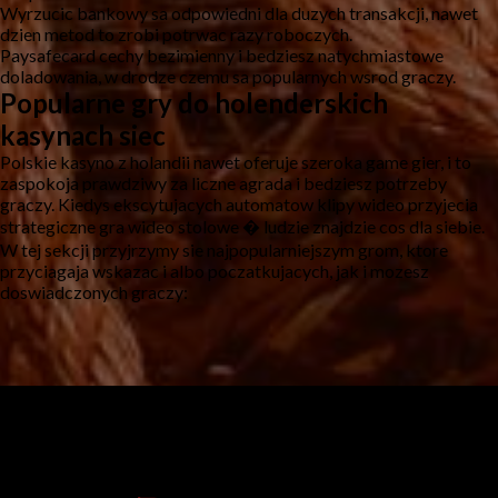
Wyrzucic bankowy sa odpowiedni dla duzych transakcji, nawet
dzien metod to zrobi potrwac razy roboczych.
Paysafecard cechy bezimienny i bedziesz natychmiastowe
doladowania, w drodze czemu sa popularnych wsrod graczy.
Popularne gry do holenderskich
kasynach siec
Polskie kasyno z holandii nawet oferuje szeroka game gier, i to
zaspokoja prawdziwy za liczne agrada i bedziesz potrzeby
graczy. Kiedys ekscytujacych automatow klipy wideo przyjecia
strategiczne gra wideo stolowe � ludzie znajdzie cos dla siebie.
W tej sekcji przyjrzymy sie najpopularniejszym grom, ktore
przyciagaja wskazac i albo poczatkujacych, jak i mozesz
doswiadczonych graczy: