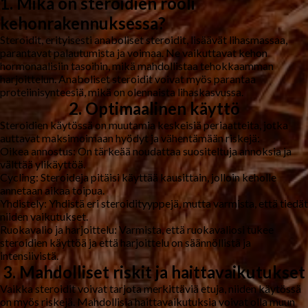
1. Mikä on steroidien rooli
kehonrakennuksessa?
Steroidit, erityisesti anaboliset steroidit, lisäävät lihasmassaa,
parantavat palautumista ja voimaa. Ne vaikuttavat kehon
hormonaalisiin tasoihin, mikä mahdollistaa tehokkaamman
harjoittelun. Anaboliset steroidit voivat myös parantaa
proteiinisynteesiä, mikä on olennaista lihaskasvussa.
2. Optimaalinen käyttö
Steroidien käytössä on muutamia keskeisiä periaatteita, jotka
auttavat maksimoimaan hyödyt ja vähentämään riskejä:
Oikea annostus:
On tärkeää noudattaa suositeltuja annoksia ja
välttää ylikäyttöä.
Cycling:
Steroideja pitäisi käyttää kausittain, jolloin keholle
annetaan aikaa toipua.
Yhdistely:
Yhdistä eri steroidityyppejä, mutta varmista, että tiedät
niiden vaikutukset.
Ruokavalio ja harjoittelu:
Varmista, että ruokavaliosi tukee
steroidien käyttöä ja että harjoittelu on säännöllistä ja
intensiivistä.
3. Mahdolliset riskit ja haittavaikutukset
Vaikka steroidit voivat tarjota merkittäviä etuja, niiden käytössä
on myös riskejä. Mahdollisia haittavaikutuksia voivat olla muun