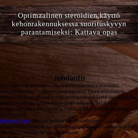
Optimaalinen steroidien käyttö
kehonrakennuksessa suorituskyvyn
parantamiseksi: Kattava opas
Johdanto
Steroidit ovat olennainen osa kehonrakennusta ja monien
urheilijoiden suorituskyvyn parantamista. Tässä artikkelissa
tarkastellaan, miten steroidien optimaalinen käyttö voi vaikuttaa
kehonrakentajan suoritukseen ja terveyteen. On tärkeää
ymmärtää oikeat käytännöt ja mahdolliset riskit ennen niiden
käyttämistä.
kehosetti.com
-kauppa tarjoaa täyden valikoiman
urheilufarmakologian tuotteita – valitse tarvitsemasi tuote ja tee
tilauksesi vain muutamassa vaiheessa.