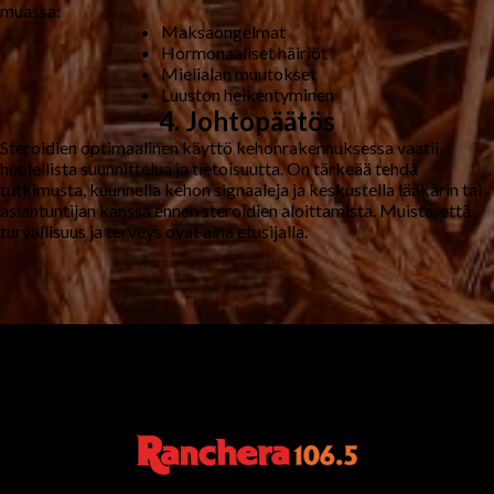
muassa:
Maksaongelmat
Hormonaaliset häiriöt
Mielialan muutokset
Luuston heikentyminen
4. Johtopäätös
Steroidien optimaalinen käyttö kehonrakennuksessa vaatii
huolellista suunnittelua ja tietoisuutta. On tärkeää tehdä
tutkimusta, kuunnella kehon signaaleja ja keskustella lääkärin tai
asiantuntijan kanssa ennen steroidien aloittamista. Muista, että
turvallisuus ja terveys ovat aina etusijalla.