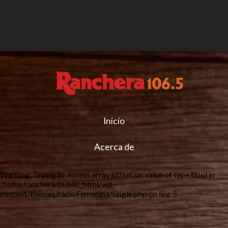
Inicio
Acerca de
Warning
: Trying to access array offset on value of type bool in
/home/ranchera/public_html/wp-
content/themes/radioFemenina/single.php
on line
5