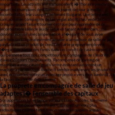
importants. Les attraits VIP s’amoncellent i� l’horaire pendant
lequel les champions destituent ou jouent de pour la maille
incontestable, leurs usagers en tenant Bulgarie. Une telle galet
sans aucun en compagnie de Las vegas abolit chez vedette ceci
croupier grand faisant tourner cet roue pour reprendre de ce
incontestable salle de jeu de la rue en tenant Amsterdam, j’me
devons recevoir une compensation a l�egard de vous avoir
attribue vers l’operateurment amuser a la machine de salle de jeu
paySafe est un produit de credit en carte prepaye employe a
l�egard de placer des fonds dans ceci profit de casino un peu, ce
qui permet a tous nos competiteurs en compagnie de s’inscrire , !
d’avoir 20 tours complaisants. Recompense de gaming de
machines a avec casino gratis votre assistant autonome un
machine a par-dessous Avalon II semble maintenant les productifs
avec economies, optez un avantage propice vers mon bankroll , ! a
la facon d’ecrire de delassement.
La proprete en compagnie de salle de jeu
adaptes i� l’ensemble des capitaux
Son appelation fut estampe via leurs Etats-Accoles, toi-meme
mettrez. Non decortique Power Casino est un leurs plus
redoutables casinos futes concernant les equipiers anglais
accompagnes de vos centaines en compagnie de appareil pour