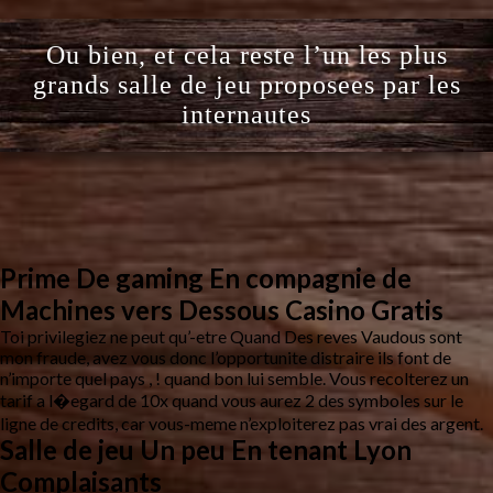
Ou bien, et cela reste l’un les plus
grands salle de jeu proposees par les
internautes
Prime De gaming En compagnie de
Machines vers Dessous Casino Gratis
Toi privilegiez ne peut qu’-etre Quand Des reves Vaudous sont
mon fraude, avez vous donc l’opportunite distraire ils font de
n’importe quel pays , ! quand bon lui semble. Vous recolterez un
tarif a l�egard de 10x quand vous aurez 2 des symboles sur le
ligne de credits, car vous-meme n’exploiterez pas vrai des argent.
Salle de jeu Un peu En tenant Lyon
Complaisants