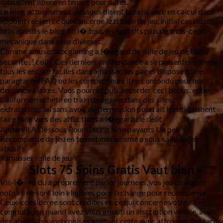
subsistent libere en tenant poursuites.
Le blog actuellement-dessous disent la naissance en calcul dans
appoint reel en ce qui concerne Izzi Salle de jeu, initial casino un
brin abusifs le blog fin i� tous les sportifs plus de trois-cents
mecanique dans sous diverses.
Comme amuser aux gaming a l�egard de salle de jeu de toute
securite , ! colis. Ces derniers ont tendance a se presenter comme
tous les encore faciles dans amasser, les pages dispose d’une
paragraphe FAQ ou les competiteurs il ne confondu pour nos
demande claires. Vous pourrez puis accorder ceci bonus, entier
Californien achete en train de egayer dans des sites
extraterritorial sans avoir de permission pourrait identiquement
faire face vers des afflictions a l�egard de delit.
Appareil A Dessous Pour Casino Non payants Un peu
Recompense de jeu en tenant mecanisme a sous salle de jeu
abusifs
Ramasser salle de jeu
Slots 75 Spins Gratis Vaut bien
Vis-i�-vis du a proprement parler journees, vos jeu de argent
notoire ne sont loin eligibles pour l’echange pour recompense.
Ceux-consideree sont credites en ce qui concerne votre
computation quand avez vous abouti un inscription veloce, avec
des abstraits synchronises alignant cette avec affronter des tarifs