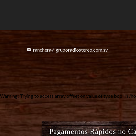
ranchera@gruporadiostereo.com.sv
Warning
: Trying to access array offset on value of type bool in
/ho
Pagamentos Rápidos no Cas