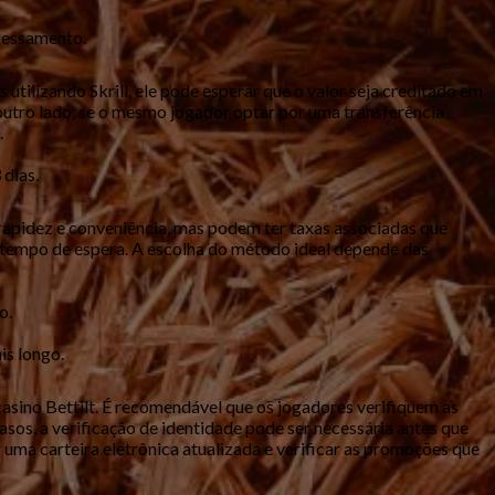
cessamento.
utilizando Skrill, ele pode esperar que o valor seja creditado em
outro lado, se o mesmo jogador optar por uma transferência
.
 dias.
rapidez e conveniência, mas podem ter taxas associadas que
 tempo de espera. A escolha do método ideal depende das
o.
s longo.
asino Bettilt. É recomendável que os jogadores verifiquem as
casos, a verificação de identidade pode ser necessária antes que
uma carteira eletrônica atualizada e verificar as promoções que