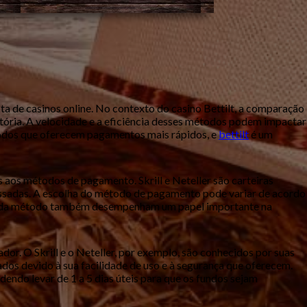
a de casinos online. No contexto do casino Bettilt, a comparação
atória. A velocidade e a eficiência desses métodos podem impactar
étodos que oferecem pagamentos mais rápidos, e
bettilt
é um
 aos métodos de pagamento. Skrill e Neteller são carteiras
essadas. A escolha do método de pagamento pode variar de acordo
de cada método também desempenham um papel importante na
or. O Skrill e o Neteller, por exemplo, são conhecidos por suas
dos devido à sua facilidade de uso e à segurança que oferecem.
ndo levar de 1 a 5 dias úteis para que os fundos sejam