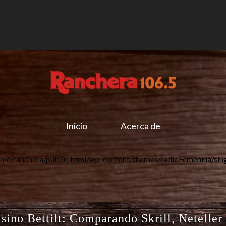
Inicio
Acerca de
me/ranchera/public_html/wp-content/themes/radioFemenina/sin
ino Bettilt: Comparando Skrill, Neteller 