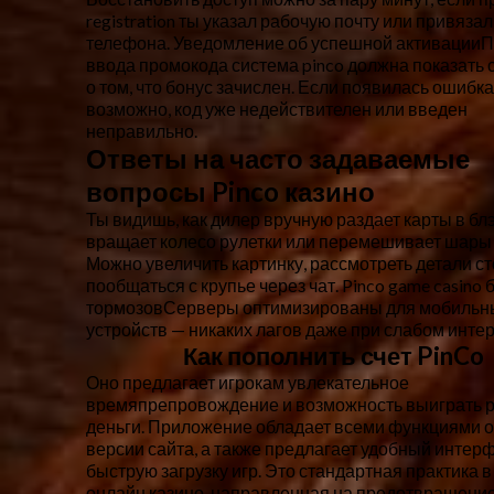
registration ты указал рабочую почту или привяза
телефона. Уведомление об успешной активации
ввода промокода система pinco должна показать
о том, что бонус зачислен. Если появилась ошибка
возможно, код уже недействителен или введен
неправильно.
Ответы на часто задаваемые
вопросы Pinco казино
Ты видишь, как дилер вручную раздает карты в бл
вращает колесо рулетки или перемешивает шары в
Можно увеличить картинку, рассмотреть детали ст
пообщаться с крупье через чат. Pinco game casino 
тормозовСерверы оптимизированы для мобильн
устройств — никаких лагов даже при слабом интер
Как пополнить счет PinCo
Оно предлагает игрокам увлекательное
времяпрепровождение и возможность выиграть 
деньги. Приложение обладает всеми функциями 
версии сайта, а также предлагает удобный интер
быструю загрузку игр. Это стандартная практика 
онлайн казино, направленная на предотвращени