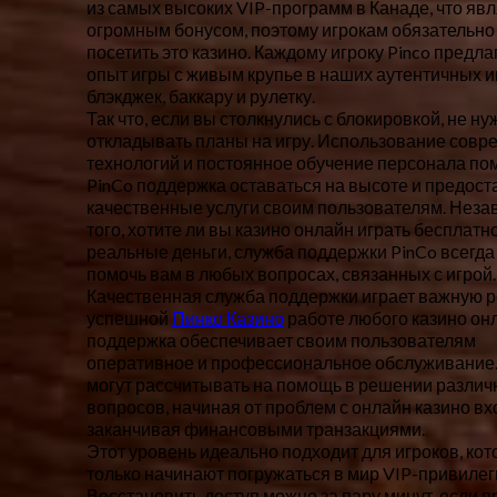
из самых высоких VIP-программ в Канаде, что яв
огромным бонусом, поэтому игрокам обязательно
посетить это казино. Каждому игроку Pinco предла
опыт игры с живым крупье в наших аутентичных и
блэкджек, баккару и рулетку.
Так что, если вы столкнулись с блокировкой, не ну
откладывать планы на игру. Использование сов
технологий и постоянное обучение персонала по
PinCo поддержка оставаться на высоте и предост
качественные услуги своим пользователям. Неза
того, хотите ли вы казино онлайн играть бесплатн
реальные деньги, служба поддержки PinCo всегда
помочь вам в любых вопросах, связанных с игрой.
Качественная служба поддержки играет важную р
успешной
Пинко Казино
работе любого казино онл
поддержка обеспечивает своим пользователям
оперативное и профессиональное обслуживание.
могут рассчитывать на помощь в решении разли
вопросов, начиная от проблем с онлайн казино вх
заканчивая финансовыми транзакциями.
Этот уровень идеально подходит для игроков, ко
только начинают погружаться в мир VIP-привилег
Восстановить доступ можно за пару минут, если п