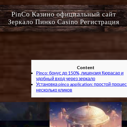
PinCo Казино официальный сайт
Зеркало Пинко Casino Регистрация
Content
Pinco: бонус до 150%, лицензия Кюрасао и
удобный вход через зеркало
Установка pinco application: простой процес
несколько кликов