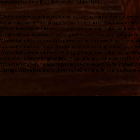
bonusów i promocji, a także wyniki i statystyki.
Wybór najlepszego kasyna online jest coraz bardziej popularnym 
kasynowe, polskie kasyna online są coraz bardziej popularne. Wśró
Wśród kasyn online, które oferują gry kasynowe, takie jak kasyno 
kasynowe polska, ważne jest, aby wybrać to, które najlepiej speł
Wśród tych, które oferują darmowe spiny dla nowych graczy, ważne 
takie jak bonus bez depozytu, bonus za rejestrację, bonus za pie
Wśród kasyn online, które oferują gry kasynowe, takie jak ruletka
wybrać to, które oferuje najlepsze warunki gry, takie jak szybkość
Wynikiem wyboru najlepszego kasyna online jest to, że możesz ci
Dlatego ważne jest, aby wybrać to, które najlepiej spełnia Twoje 