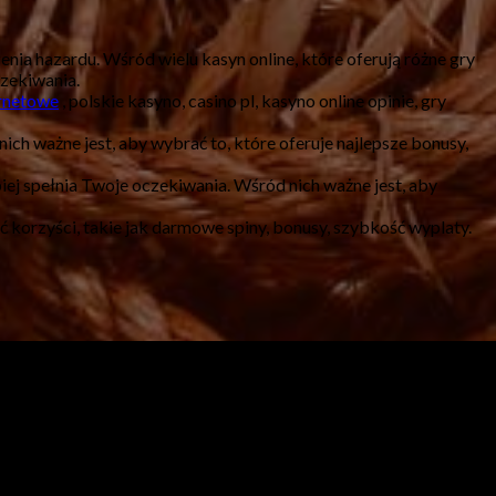
ia hazardu. Wśród wielu kasyn online, które oferują różne gry
czekiwania.
ernetowe
, polskie kasyno, casino pl, kasyno online opinie, gry
ich ważne jest, aby wybrać to, które oferuje najlepsze bonusy,
epiej spełnia Twoje oczekiwania. Wśród nich ważne jest, aby
 korzyści, takie jak darmowe spiny, bonusy, szybkość wyplaty.