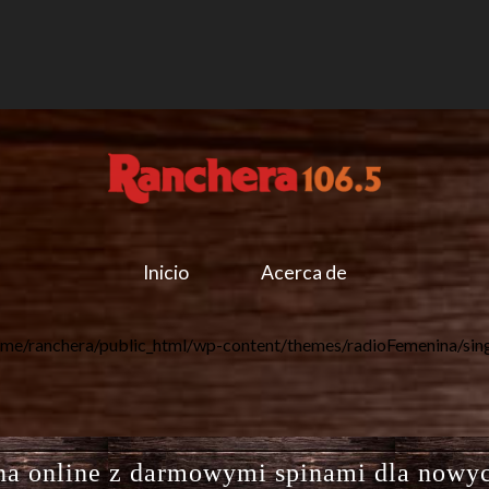
Inicio
Acerca de
me/ranchera/public_html/wp-content/themes/radioFemenina/sin
na online z darmowymi spinami dla nowy